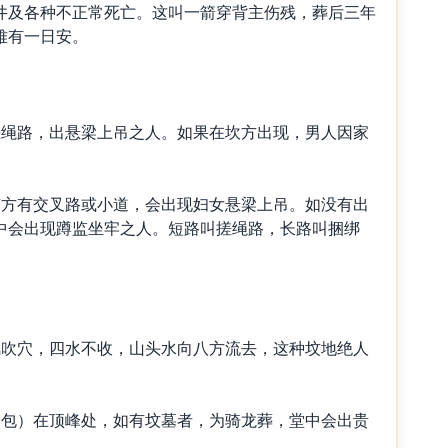
井及各种不正常死亡。这叫一箭穿背主伤残，葬后三年
难有一日安。
绳路，出悬梁上吊之人。如果在坎方出现，男人因家
方有交叉路或小道，会出现妇女悬梁上吊。如没有出
中会出现蹲监坐牢之人。短路叫搓绳路，长路叫捆绑
吹穴，四水不收，山头水向八方流去，这种坟地绝人
包）在顶峰处，如有坟墓者，为骑龙葬，堂中会出贵