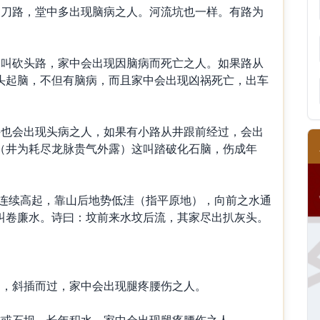
刀路，堂中多出现脑病之人。河流坑也一样。有路为
。
叫砍头路，家中会出现因脑病而死亡之人。如果路从
头起脑，不但有脑病，而且家中会出现凶祸死亡，出车
也会出现头病之人，如果有小路从井跟前经过，会出
（井为耗尽龙脉贵气外露）这叫踏破化石脑，伤成年
续高起，靠山后地势低洼（指平原地），向前之水通
叫卷廉水。诗曰：坟前来水坟后流，其家尽出扒灰头。
，斜插而过，家中会出现腿疼腰伤之人。
或石坝，长年积水，家中会出现腿疼腰伤之人。