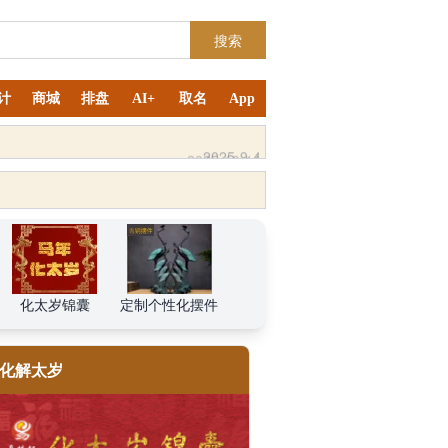
搜索
计
商城
排盘
AI+
取名
App
2025-10-11
化太岁锦囊
定制个性化摆件
化解太岁