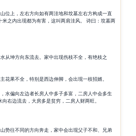
山位上，左右方向如有两洼地和坟墓左右方构成一直
十米之内出现都为有害，这叫两肩洼风。 诗曰：坟墓两
水从坤方向东流去。家中出现伤枝不全，有绝枝之
主花果不全，特别是西边伸脚，会出现一枝招婿。
，水偏向左边者长房人中多子多富，二房人中会多生
水向右边流去，大房多是贫穷，二房人财两旺。
山势往不同的方向奔走，家中会出现父子不和、兄弟