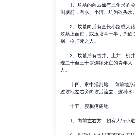
1、坟墓的向后如有三角形的尖
刺脑箭，有水、小河、坑为砍头水
2、坟墓向后有直长小路或大路
坟墓上而过，或压坟墓一半，为砍
祸、枪打死之人。
3、坟墓后有古井、土井、机井
现二十至三十岁连续死亡的青年人
人。
十四、家中淫乱地： 向前地形连
过坟地左右旁向坟后流去，这种水
十五、腰腿疼痛地
1、向前左右方，如有人行小道
2、对面山上如果有破碎的石坑