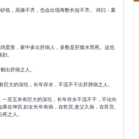
低，高矮不齐，也会出现寿数长短不齐。 诗曰：案
鸡蛋形，家中多出肝病人，多数是肝腹水而死。这也
寡妇。
都出肝病之人。
有巨大的深坑，长年存水，不流不干出肝肺病之人。
一至五米有巨大的深坑，长年存水不流不干，不论向
果在坤宫,妇女长年有病，在乾宫,老父久病，在艮宫,
击死之人。