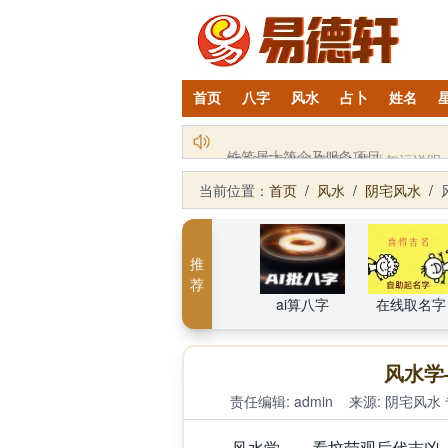
首页
八字
风水
占卜
姓名
2026丙午年铁笔居士精批年运说明
当前位置：
首页
/
风水
/
阴宅风水
/
推
荐
ai算八字
在线取名字
风水学
责任编辑: admin
来源:
阴宅风水
风水学——看坟茔观后代吉凶