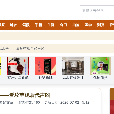
星座
解梦
紫微
手相
生肖
奇门
抽签
国学
测算
设
风水学——看坟茔观后代吉凶
家居九星化解
补缺角牌
风水装修设计
化厕所煞
——看坟茔观后代吉凶
专题文章
浏览次数: 160
更新日期: 2026-07-02 15:12