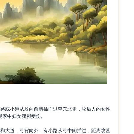
路或小道从坟向前斜插而过奔东北走，坟后人的女性
现家中妇女腿脚受伤。
和大道，弓背向外，有小路从弓中间插过，距离坟墓