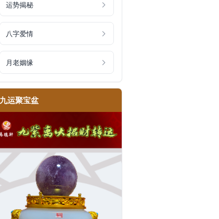
运势揭秘
八字爱情
月老姻缘
九运聚宝盆