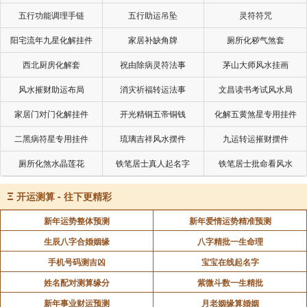
五行功能调理手链
五行助运吊坠
灵符符咒
阳宅流年九星化解挂件
家居补缺角牌
厕所化秽气煞套
西北厨房化解套
祝由除病灵符法事
茅山大师风水挂画
风水摧财助运布局
消灾祈福转运法事
文昌读书考试风水局
家居门对门化解挂件
开光精铜五帝铜钱
化解五黄煞星专用挂件
二黑病符星专用挂件
琉璃吉祥风水摆件
九运转运摧财摆件
厕所化煞水晶莲花
铁笔居士真人起名字
铁笔居士批命看风水
Ξ
开运测算 - 往下更精彩
新年运势整体预测
新年爱情运势精准预测
生辰八字合婚姻缘
八字精批一生命理
手机号码测吉凶
宝宝在线起名字
姓名配对测算缘分
紫微斗数一生精批
新年事业财运预测
月老姻缘算婚姻