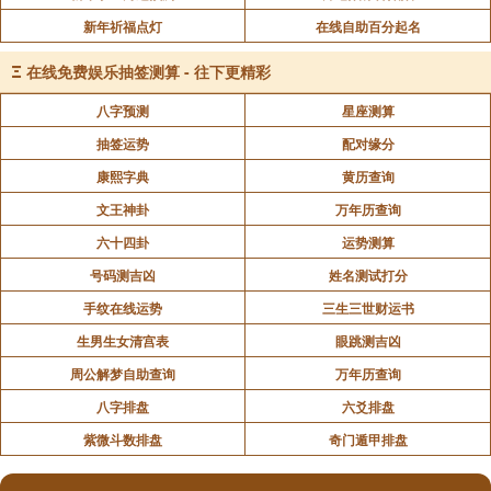
新年祈福点灯
在线自助百分起名
Ξ
在线免费娱乐抽签测算 - 往下更精彩
八字预测
星座测算
抽签运势
配对缘分
康熙字典
黄历查询
文王神卦
万年历查询
六十四卦
运势测算
号码测吉凶
姓名测试打分
手纹在线运势
三生三世财运书
生男生女清宫表
眼跳测吉凶
周公解梦自助查询
万年历查询
八字排盘
六爻排盘
紫微斗数排盘
奇门遁甲排盘