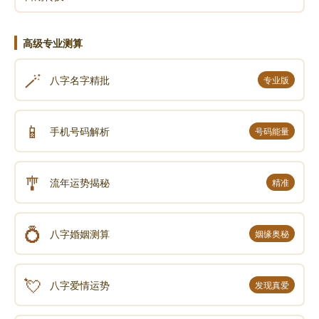
高级专业测算
🪄
八字名字精批
专业版
📱
手机号码解析
号码能量
🎐
流年运势揭秘
精准
💍
八字婚姻测算
姻缘奥秘
💘
八字爱情运势
发现真爱