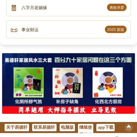
🧧
八字月老姻缘
勇敢求爱
📜
事业财运
2025 新版
关于易德轩
联系易德轩
电脑版
继续使
app下载
用移动