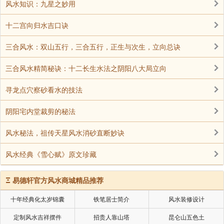
风水知识：九星之妙用
十二宫向归水吉口诀
三合风水：双山五行，三合五行，正生与次生，立向总诀
三合风水精简秘诀：十二长生水法之阴阳八大局立向
寻龙点穴察砂看水的技法
阴阳宅内堂裁剪的秘法
风水秘法，祖传天星风水消砂直断妙诀
风水经典《雪心赋》原文珍藏
Ξ
易德轩官方风水商城精品推荐
十年经典化太岁锦囊
铁笔居士简介
风水装修设计
定制风水吉祥摆件
招贵人靠山塔
昆仑山五色土