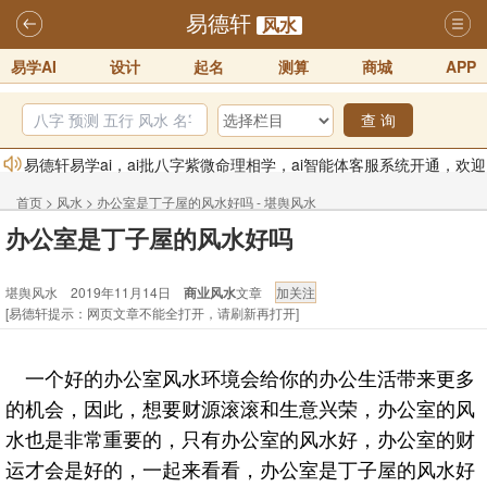
易德轩
风水
易学AI
设计
起名
测算
商城
APP
查 询
易德轩易学ai，ai批八字紫微命理相学，ai智能体客服系统开通，欢迎
体验！！
2025-07-01
首页
>
风水
>
办公室是丁子屋的风水好吗 - 堪舆风水
易德轩网重构及升能完成，欢迎大家来体验新程序及感觉！！
办公室是丁子屋的风水好吗
2025-07-01
2026年化太岁锦囊属马、鼠、牛、龙、兔、狗、鸡生肖化太岁开始预
堪舆风水 2019年11月14日
商业风水
文章
订！！
2025-10-01
[易德轩提示：网页文章不能全打开，请刷新再打开]
2026丙午年铁笔居士精批年运说明
2025-10-12
一个好的办公室风水环境会给你的办公生活带来更多
易德轩首席风水大师铁笔居士简介！！
2021-9-2
的机会，因此，想要财源滚滚和生意兴荣，办公室的风
易德轩通告：本网站易德轩商标及LOGO注册声明
2021-9-7
水也是非常重要的，只有办公室的风水好，办公室的财
运才会是好的，一起来看看，办公室是丁子屋的风水好