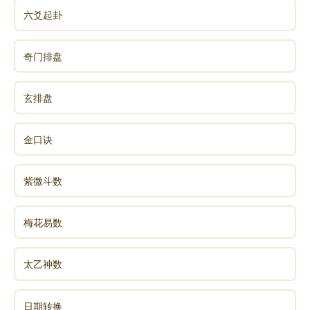
六爻起卦
奇门排盘
玄排盘
金口诀
紫微斗数
梅花易数
太乙神数
日期转换