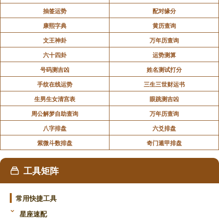
抽签运势
配对缘分
康熙字典
黄历查询
文王神卦
万年历查询
六十四卦
运势测算
号码测吉凶
姓名测试打分
手纹在线运势
三生三世财运书
生男生女清宫表
眼跳测吉凶
周公解梦自助查询
万年历查询
八字排盘
六爻排盘
紫微斗数排盘
奇门遁甲排盘
工具矩阵
常用快捷工具
星座速配