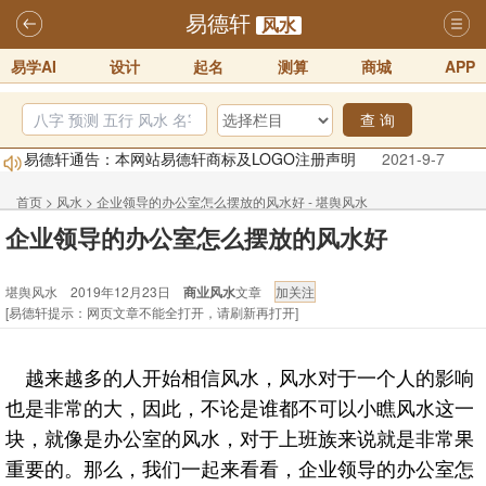
易德轩
风水
易学AI
设计
起名
测算
商城
APP
查 询
易德轩通告：本网站易德轩商标及LOGO注册声明
2021-9-7
易德轩易学ai，ai批八字紫微命理相学，ai智能体客服系统开通，欢迎
体验！！
2025-07-01
首页
>
风水
>
企业领导的办公室怎么摆放的风水好 - 堪舆风水
企业领导的办公室怎么摆放的风水好
易德轩网重构及升能完成，欢迎大家来体验新程序及感觉！！
2025-07-01
堪舆风水 2019年12月23日
商业风水
文章
2026年化太岁锦囊属马、鼠、牛、龙、兔、狗、鸡生肖化太岁开始预
[易德轩提示：网页文章不能全打开，请刷新再打开]
订！！
2025-10-01
2026丙午年铁笔居士精批年运说明
2025-10-12
越来越多的人开始相信风水，风水对于一个人的影响
易德轩首席风水大师铁笔居士简介！！
2021-9-2
也是非常的大，因此，不论是谁都不可以小瞧风水这一
块，就像是办公室的风水，对于上班族来说就是非常果
重要的。那么，我们一起来看看，企业领导的办公室怎