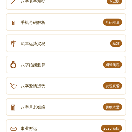
🪄
八字名字精批
专业版
📱
手机号码解析
号码能量
🎐
流年运势揭秘
精准
💍
八字婚姻测算
姻缘奥秘
💘
八字爱情运势
发现真爱
🧧
八字月老姻缘
勇敢求爱
📜
事业财运
2025 新版