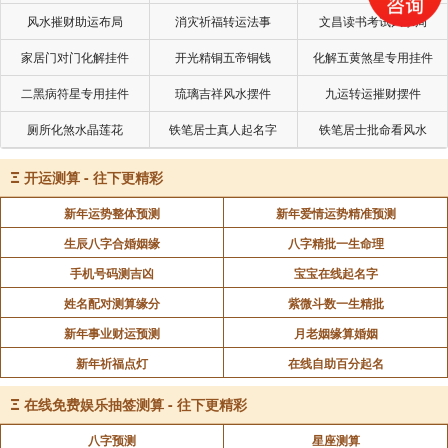
风水摧财助运布局
消灾祈福转运法事
文昌读书考试风水局
家居门对门化解挂件
开光精铜五帝铜钱
化解五黄煞星专用挂件
二黑病符星专用挂件
琉璃吉祥风水摆件
九运转运摧财摆件
厕所化煞水晶莲花
铁笔居士真人起名字
铁笔居士批命看风水
Ξ
开运测算 - 往下更精彩
新年运势整体预测
新年爱情运势精准预测
生辰八字合婚姻缘
八字精批一生命理
手机号码测吉凶
宝宝在线起名字
姓名配对测算缘分
紫微斗数一生精批
新年事业财运预测
月老姻缘算婚姻
新年祈福点灯
在线自助百分起名
Ξ
在线免费娱乐抽签测算 - 往下更精彩
八字预测
星座测算