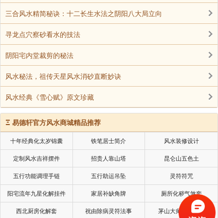
三合风水精简秘诀：十二长生水法之阴阳八大局立向
寻龙点穴察砂看水的技法
阴阳宅内堂裁剪的秘法
风水秘法，祖传天星风水消砂直断妙诀
风水经典《雪心赋》原文珍藏
Ξ
易德轩官方风水商城精品推荐
十年经典化太岁锦囊
铁笔居士简介
风水装修设计
定制风水吉祥摆件
招贵人靠山塔
昆仑山五色土
五行功能调理手链
五行助运吊坠
灵符符咒
阳宅流年九星化解挂件
家居补缺角牌
厕所化秽气煞套
西北厨房化解套
祝由除病灵符法事
茅山大师风水挂画