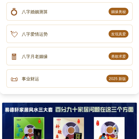
💍
八字婚姻测算
姻缘奥秘
💘
八字爱情运势
发现真爱
🧧
八字月老姻缘
勇敢求爱
📜
事业财运
2025 新版