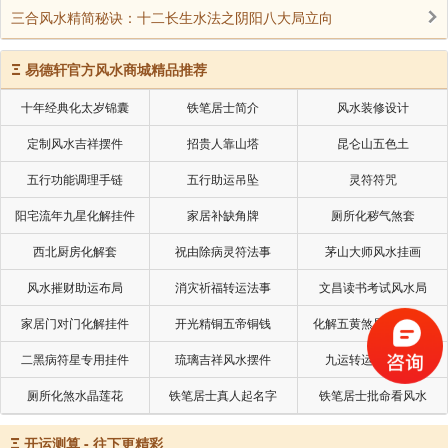
三合风水精简秘诀：十二长生水法之阴阳八大局立向
Ξ
易德轩官方风水商城精品推荐
十年经典化太岁锦囊
铁笔居士简介
风水装修设计
定制风水吉祥摆件
招贵人靠山塔
昆仑山五色土
五行功能调理手链
五行助运吊坠
灵符符咒
阳宅流年九星化解挂件
家居补缺角牌
厕所化秽气煞套
西北厨房化解套
祝由除病灵符法事
茅山大师风水挂画
风水摧财助运布局
消灾祈福转运法事
文昌读书考试风水局
家居门对门化解挂件
开光精铜五帝铜钱
化解五黄煞星专用挂件
二黑病符星专用挂件
琉璃吉祥风水摆件
九运转运摧财摆件
厕所化煞水晶莲花
铁笔居士真人起名字
铁笔居士批命看风水
Ξ
开运测算 - 往下更精彩