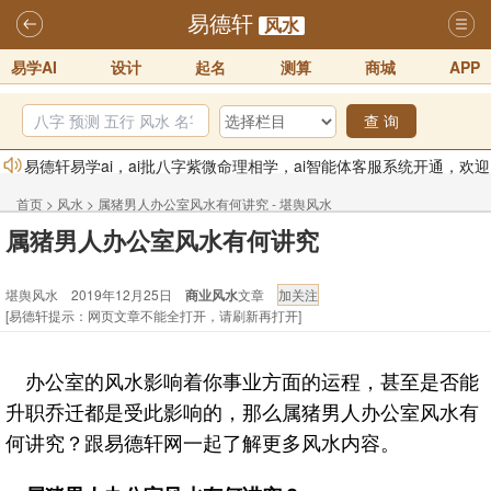
易德轩
风水
易学AI
设计
起名
测算
商城
APP
查 询
易德轩易学ai，ai批八字紫微命理相学，ai智能体客服系统开通，欢迎
体验！！
2025-07-01
首页
>
风水
>
属猪男人办公室风水有何讲究 - 堪舆风水
易德轩网重构及升能完成，欢迎大家来体验新程序及感觉！！
属猪男人办公室风水有何讲究
2025-07-01
堪舆风水 2019年12月25日
商业风水
文章
2026年化太岁锦囊属马、鼠、牛、龙、兔、狗、鸡生肖化太岁开始预
[易德轩提示：网页文章不能全打开，请刷新再打开]
订！！
2025-10-01
2026丙午年铁笔居士精批年运说明
2025-10-12
办公室的风水影响着你事业方面的运程，甚至是否能
易德轩首席风水大师铁笔居士简介！！
2021-9-2
升职乔迁都是受此影响的，那么属猪男人办公室风水有
易德轩通告：本网站易德轩商标及LOGO注册声明
2021-9-7
何讲究？跟易德轩网一起了解更多风水内容。