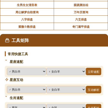
生男生女清宫表
眼跳测吉凶
周公解梦自助查询
万年历查询
八字排盘
六爻排盘
紫微斗数排盘
奇门遁甲排盘
工具矩阵
常用快捷工具
星座速配
立即速配
星座互动
互动解析
生肖速配
生肖配对