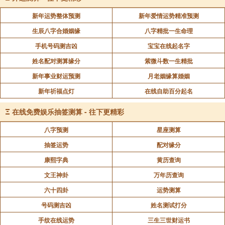
新年运势整体预测
新年爱情运势精准预测
生辰八字合婚姻缘
八字精批一生命理
手机号码测吉凶
宝宝在线起名字
姓名配对测算缘分
紫微斗数一生精批
新年事业财运预测
月老姻缘算婚姻
新年祈福点灯
在线自助百分起名
Ξ
在线免费娱乐抽签测算 - 往下更精彩
八字预测
星座测算
抽签运势
配对缘分
康熙字典
黄历查询
文王神卦
万年历查询
六十四卦
运势测算
号码测吉凶
姓名测试打分
手纹在线运势
三生三世财运书