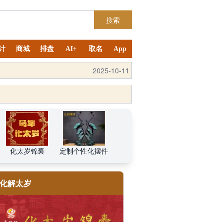
搜索
计
商城
排盘
AI+
取名
App
2025-10-12
2025-10-11
化太岁锦囊
定制个性化摆件
化解太岁