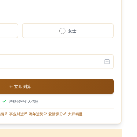
女士
✨ 立即测算
严格保密个人信息
感情
事业财运
流年运势
爱情缘分
大师精批