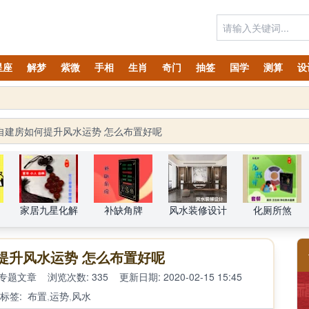
星座
解梦
紫微
手相
生肖
奇门
抽签
国学
测算
设
太岁锦囊属马、鼠、兔、鸡、狗、龙、牛生肖化太岁锦囊预订！
自建房如何提升风水运势 怎么布置好呢
家居九星化解
补缺角牌
风水装修设计
化厕所煞
提升风水运势 怎么布置好呢
专题文章
浏览次数: 335
更新日期: 2020-02-15 15:45
标签:
布置
,
运势
,
风水