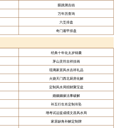
眼跳测吉凶
万年历查询
六爻排盘
奇门遁甲排盘
经典十年化太岁锦囊
茅山灵符吉祥挂画
琉璃家居风水吉祥礼品
火烧天门西北厨房化解
定制风水局招财聚宝盆
婚姻姻缘法事破解
补五行生肖定制吊坠
增考试运提成绩文昌风水局
家居缺角补解定制牌