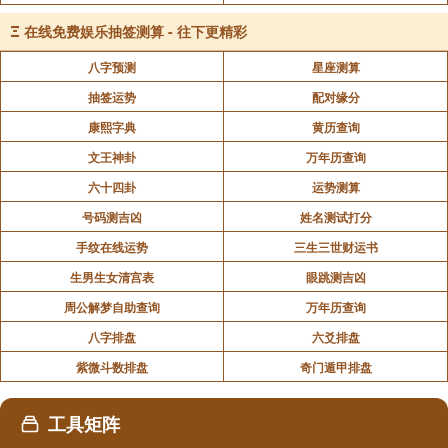
Ξ
在线免费娱乐抽签测算 - 往下更精彩
八字预测
星座测算
抽签运势
配对缘分
康熙字典
黄历查询
文王神卦
万年历查询
六十四卦
运势测算
号码测吉凶
姓名测试打分
手纹在线运势
三生三世财运书
生男生女清宫表
眼跳测吉凶
周公解梦自助查询
万年历查询
八字排盘
六爻排盘
紫微斗数排盘
奇门遁甲排盘
工具矩阵