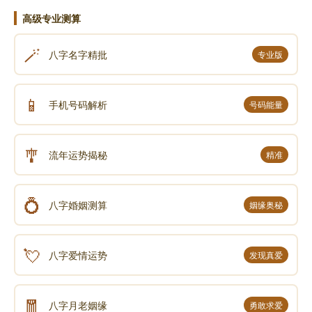
高级专业测算
🪄
八字名字精批
专业版
📱
手机号码解析
号码能量
🎐
流年运势揭秘
精准
💍
八字婚姻测算
姻缘奥秘
💘
八字爱情运势
发现真爱
🧧
八字月老姻缘
勇敢求爱