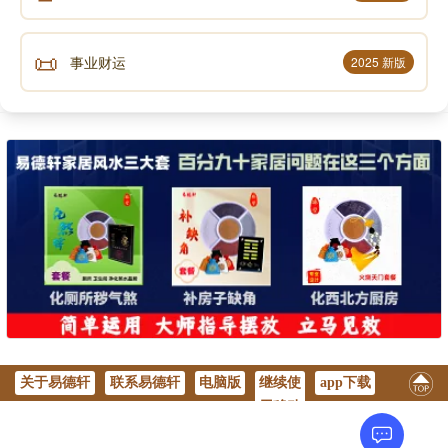
📜
事业财运
2025 新版
关于易德轩
联系易德轩
电脑版
继续使
app下载
用移动
版