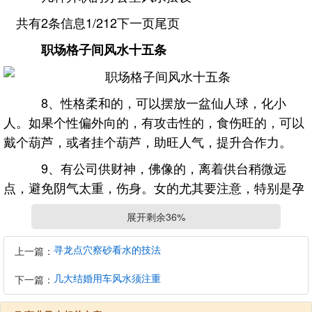
共有2条信息1/212下一页尾页
职场格子间
风水
十五条
8、性格柔和的，可以摆放一盆仙人球，化小
人。如果个性偏外向的，有攻击性的，食伤旺的，可以
戴个葫芦，或者挂个葫芦，助旺人气，提升合作力。
9、有公司供财神，佛像的，离着供台稍微远
点，避免阴气太重，伤身。女的尤其要注意，特别是孕
期。
展开剩余36%
10、如果可能的话，在办公桌左右手两旁可以摆
寻龙点穴察砂看水的技法
放一棵绿植。也就是绿色植物。
上一篇：
11、注意避开厕所和洗手间周围的位置，尤其是
几大结婚用车风水须注重
下一篇：
背面，容易被人中伤，诬蔑，诽谤。