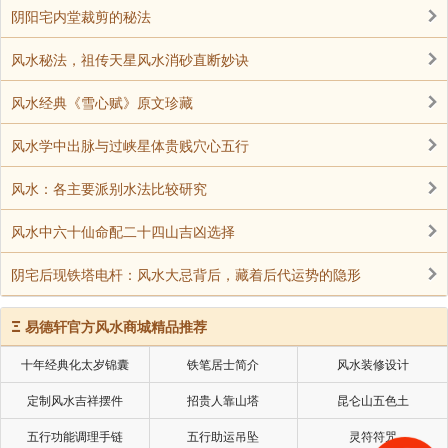
老板办公室风水要注意些什么？
阴阳宅内堂裁剪的秘法
共有2条信息2/2首页上一页12
风水秘法，祖传天星风水消砂直断妙诀
风水经典《雪心赋》原文珍藏
声明：部分内容来于网络，如有侵权，请联系我们删除！以上内容，并
风水学中出脉与过峡星体贵贱穴心五行
不代表易德轩观点。
风水：各主要派别水法比较研究
风水中六十仙命配二十四山吉凶选择
阴宅后现铁塔电杆：风水大忌背后，藏着后代运势的隐形
Ξ
易德轩官方风水商城精品推荐
十年经典化太岁锦囊
铁笔居士简介
风水装修设计
定制风水吉祥摆件
招贵人靠山塔
昆仑山五色土
五行功能调理手链
五行助运吊坠
灵符符咒