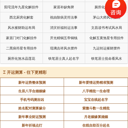
阳宅流年九星化解挂件
家居补缺角牌
厕所化秽气煞套
西北厨房化解套
祝由除病灵符法事
茅山大师风水挂画
风水摧财助运布局
消灾祈福转运法事
文昌读书考试风水局
家居门对门化解挂件
开光精铜五帝铜钱
化解五黄煞星专用挂件
二黑病符星专用挂件
琉璃吉祥风水摆件
九运转运摧财摆件
厕所化煞水晶莲花
铁笔居士真人起名字
铁笔居士批命看风水
Ξ
开运测算 - 往下更精彩
新年运势整体预测
新年爱情运势精准预测
生辰八字合婚姻缘
八字精批一生命理
手机号码测吉凶
宝宝在线起名字
姓名配对测算缘分
紫微斗数一生精批
新年事业财运预测
月老姻缘算婚姻
新年祈福点灯
在线自助百分起名