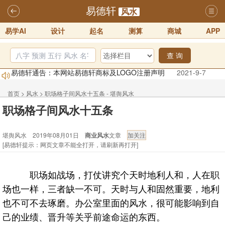
易德轩
风水
易学AI
设计
起名
测算
商城
APP
查 询
易德轩通告：本网站易德轩商标及LOGO注册声明
2021-9-7
易德轩易学ai，ai批八字紫微命理相学，ai智能体客服系统开通，欢迎
体验！！
2025-07-01
首页
>
风水
>
职场格子间风水十五条 - 堪舆风水
易德轩网重构及升能完成，欢迎大家来体验新程序及感觉！！
职场格子间风水十五条
2025-07-01
堪舆风水 2019年08月01日
商业风水
文章
2026年化太岁锦囊属马、鼠、牛、龙、兔、狗、鸡生肖化太岁开始预
[易德轩提示：网页文章不能全打开，请刷新再打开]
订！！
2025-10-01
2026丙午年铁笔居士精批年运说明
2025-10-12
职场如战场，打仗讲究个天时地利人和，人在职
易德轩首席风水大师铁笔居士简介！！
2021-9-2
场也一样，三者缺一不可。天时与人和固然重要，地利
也不可不去琢磨。办公室里面的风水，很可能影响到自
己的业绩、晋升等关乎前途命运的东西。