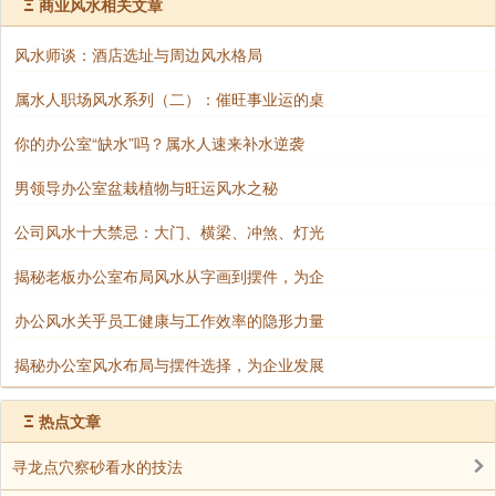
Ξ
商业风水相关文章
12、如果能够左手或者右手临窗户，属于最好
的，采光明亮，易于出成绩。
风水师谈：酒店选址与周边风水格局
13、办公桌后方最好不是过道，会带来神经性的
属水人职场风水系列（二）：催旺事业运的桌
影响，时间长了影响睡眠。而且公司内部易生口角。
你的办公室“缺水”吗？属水人速来补水逆袭
14、规避室内的反弓和墙角对冲，会带来健康不
男领导办公室盆栽植物与旺运风水之秘
利，工作质量下降，影响心情，焦虑感太重，失去正常
判断力。
公司风水十大禁忌：大门、横梁、冲煞、灯光
15、办公桌的左右方，最好有一方是具备较为通
揭秘老板办公室布局风水从字画到摆件，为企
畅的走廊，能够便于进出。这样可以保证财路通畅。
办公风水关乎员工健康与工作效率的隐形力量
你也许会喜欢：
揭秘办公室风水布局与摆件选择，为企业发展
办公室风水十项注意
Ξ
热点文章
值得注意的五大办公室风水
寻龙点穴察砂看水的技法
化解不利的办公室风水法