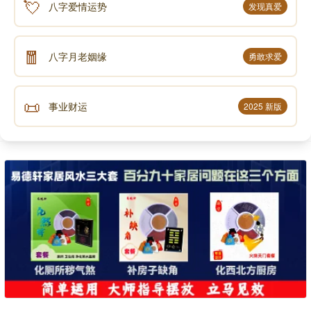
💘
八字爱情运势
发现真爱
🧧
八字月老姻缘
勇敢求爱
📜
事业财运
2025 新版