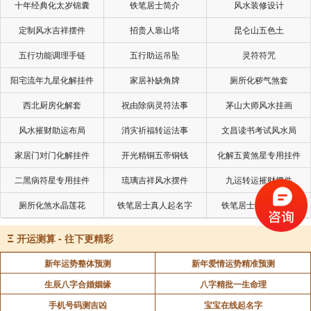
十年经典化太岁锦囊
铁笔居士简介
风水装修设计
定制风水吉祥摆件
招贵人靠山塔
昆仑山五色土
五行功能调理手链
五行助运吊坠
灵符符咒
阳宅流年九星化解挂件
家居补缺角牌
厕所化秽气煞套
西北厨房化解套
祝由除病灵符法事
茅山大师风水挂画
风水摧财助运布局
消灾祈福转运法事
文昌读书考试风水局
家居门对门化解挂件
开光精铜五帝铜钱
化解五黄煞星专用挂件
二黑病符星专用挂件
琉璃吉祥风水摆件
九运转运摧财摆件
厕所化煞水晶莲花
铁笔居士真人起名字
铁笔居士批命看风水
Ξ
开运测算 - 往下更精彩
新年运势整体预测
新年爱情运势精准预测
生辰八字合婚姻缘
八字精批一生命理
手机号码测吉凶
宝宝在线起名字