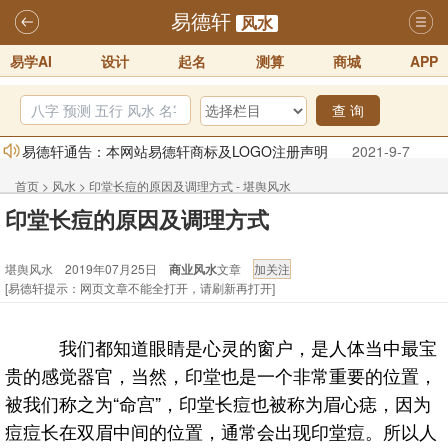
易德轩
风水
易学AI
设计
起名
测算
商城
APP
查 询
易德轩通告：本网站易德轩商标及LOGO注册声明
2021-9-7
易德轩易学ai，ai批八字紫微命理相学，ai智能体客服系统开通，欢迎
首页
>
风水
>
印堂长痘的原因及调理方式 - 堪舆风水
体验！！
2025-07-01
印堂长痘的原因及调理方式
易德轩网重构及升能完成，欢迎大家来体验新程序及感觉！！
堪舆风水 2019年07月25日
商业风水
文章
2025-07-01
[易德轩提示：网页文章不能全打开，请刷新再打开]
2026年化太岁锦囊属马、鼠、牛、龙、兔、狗、鸡生肖化太岁开始预
订！！
2025-10-01
我们都知道眼睛是心灵的窗户，是人体当中最宝
2026丙午年铁笔居士精批年运说明
2025-10-12
贵的感觉器官，当然，印堂也是一个非常重要的位置，
易德轩首席风水大师铁笔居士简介！！
2021-9-2
被我们称之为“命宫”，印堂长痘也被称为眉心痣，因为
痘痘长在双眉中间的位置，通常会出现印堂痘。所以人