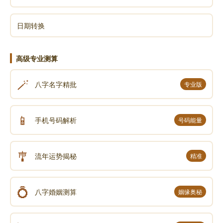
日期转换
高级专业测算
🪄
八字名字精批
专业版
📱
手机号码解析
号码能量
🎐
流年运势揭秘
精准
💍
八字婚姻测算
姻缘奥秘