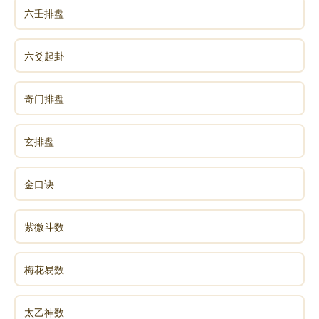
六壬排盘
六爻起卦
奇门排盘
玄排盘
金口诀
紫微斗数
梅花易数
太乙神数