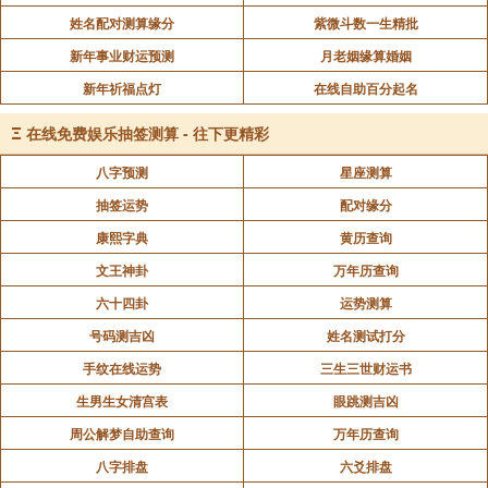
姓名配对测算缘分
紫微斗数一生精批
新年事业财运预测
月老姻缘算婚姻
新年祈福点灯
在线自助百分起名
Ξ
在线免费娱乐抽签测算 - 往下更精彩
八字预测
星座测算
抽签运势
配对缘分
康熙字典
黄历查询
文王神卦
万年历查询
六十四卦
运势测算
号码测吉凶
姓名测试打分
手纹在线运势
三生三世财运书
生男生女清宫表
眼跳测吉凶
周公解梦自助查询
万年历查询
八字排盘
六爻排盘