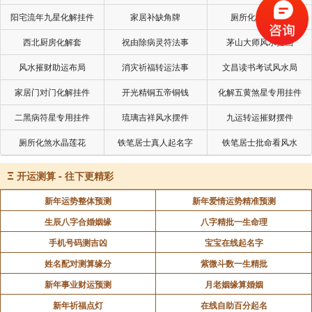
阳宅流年九星化解挂件
家居补缺角牌
厕所化秽气煞套
西北厨房化解套
祝由除病灵符法事
茅山大师风水挂画
风水摧财助运布局
消灾祈福转运法事
文昌读书考试风水局
家居门对门化解挂件
开光精铜五帝铜钱
化解五黄煞星专用挂件
二黑病符星专用挂件
琉璃吉祥风水摆件
九运转运摧财摆件
厕所化煞水晶莲花
铁笔居士真人起名字
铁笔居士批命看风水
Ξ
开运测算 - 往下更精彩
新年运势整体预测
新年爱情运势精准预测
生辰八字合婚姻缘
八字精批一生命理
手机号码测吉凶
宝宝在线起名字
姓名配对测算缘分
紫微斗数一生精批
新年事业财运预测
月老姻缘算婚姻
新年祈福点灯
在线自助百分起名