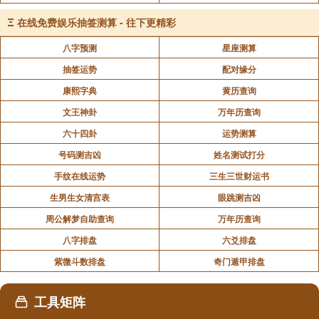
Ξ
在线免费娱乐抽签测算 - 往下更精彩
八字预测
星座测算
抽签运势
配对缘分
康熙字典
黄历查询
文王神卦
万年历查询
六十四卦
运势测算
号码测吉凶
姓名测试打分
手纹在线运势
三生三世财运书
生男生女清宫表
眼跳测吉凶
周公解梦自助查询
万年历查询
八字排盘
六爻排盘
紫微斗数排盘
奇门遁甲排盘
工具矩阵