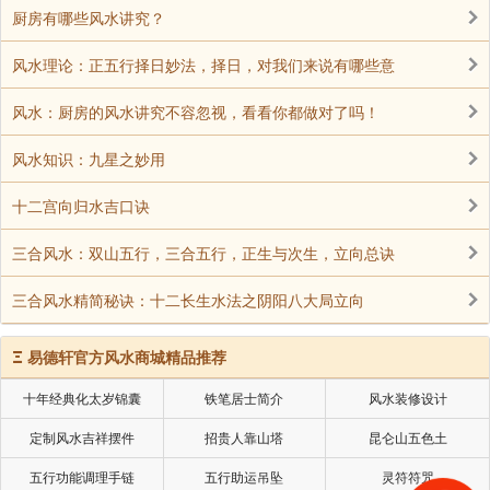
厨房有哪些风水讲究？
风水理论：正五行择日妙法，择日，对我们来说有哪些意
风水：厨房的风水讲究不容忽视，看看你都做对了吗！
风水知识：九星之妙用
十二宫向归水吉口诀
三合风水：双山五行，三合五行，正生与次生，立向总诀
三合风水精简秘诀：十二长生水法之阴阳八大局立向
Ξ
易德轩官方风水商城精品推荐
十年经典化太岁锦囊
铁笔居士简介
风水装修设计
定制风水吉祥摆件
招贵人靠山塔
昆仑山五色土
五行功能调理手链
五行助运吊坠
灵符符咒