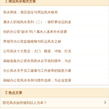
Ξ
商业风水相关文章
为招财纳福之口。适当在大门旁摆上一些风水植物，能
起到很好的招财作用。在选择风水植物时，要根据店主
风水师谈：酒店选址与周边风水格局
的五行命相来选择。例如：“阳命火相人”五行喜土、
属水人职场风水系列（二）：催旺事业运的桌
金、水，那么选择五行属土的仙人掌、属金的金钱树、
属水的开运竹可以带来好运。
你的办公室“缺水”吗？属水人速来补水逆袭
男领导办公室盆栽植物与旺运风水之秘
声明：部分内容来于网络，如有侵权，请联系我们删除！以上内容，并
公司风水十大禁忌：大门、横梁、冲煞、灯光
不代表易德轩观点。
揭秘老板办公室布局风水从字画到摆件，为企
办公风水关乎员工健康与工作效率的隐形力量
揭秘办公室风水布局与摆件选择，为企业发展
Ξ
热点文章
阳宅风水如何做到以人为本？