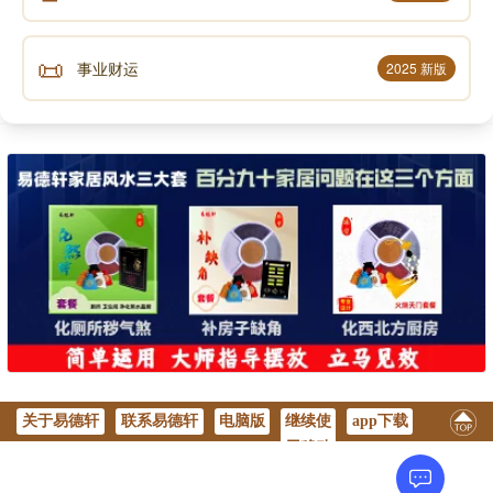
📜
事业财运
2025 新版
关于易德轩
联系易德轩
电脑版
继续使
app下载
用移动
版