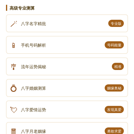
高级专业测算
🪄
八字名字精批
专业版
📱
手机号码解析
号码能量
🎐
流年运势揭秘
精准
💍
八字婚姻测算
姻缘奥秘
💘
八字爱情运势
发现真爱
🧧
八字月老姻缘
勇敢求爱