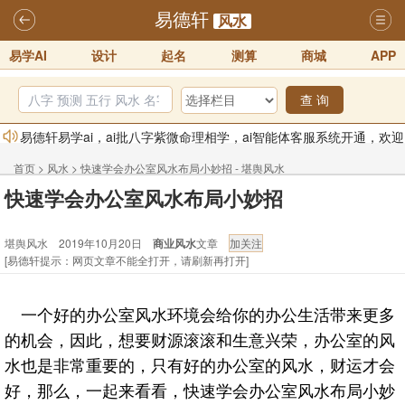
易德轩
风水
易学AI
设计
起名
测算
商城
APP
查 询
易德轩易学ai，ai批八字紫微命理相学，ai智能体客服系统开通，欢迎
体验！！
2025-07-01
首页
>
风水
>
快速学会办公室风水布局小妙招 - 堪舆风水
易德轩网重构及升能完成，欢迎大家来体验新程序及感觉！！
快速学会办公室风水布局小妙招
2025-07-01
2026年化太岁锦囊属马、鼠、牛、龙、兔、狗、鸡生肖化太岁开始预
堪舆风水 2019年10月20日
商业风水
文章
订！！
2025-10-01
[易德轩提示：网页文章不能全打开，请刷新再打开]
2026丙午年铁笔居士精批年运说明
2025-10-12
易德轩首席风水大师铁笔居士简介！！
2021-9-2
一个好的办公室风水环境会给你的办公生活带来更多
的机会，因此，想要财源滚滚和生意兴荣，办公室的风
易德轩通告：本网站易德轩商标及LOGO注册声明
2021-9-7
水也是非常重要的，只有好的办公室的风水，财运才会
好，那么，一起来看看，快速学会办公室风水布局小妙