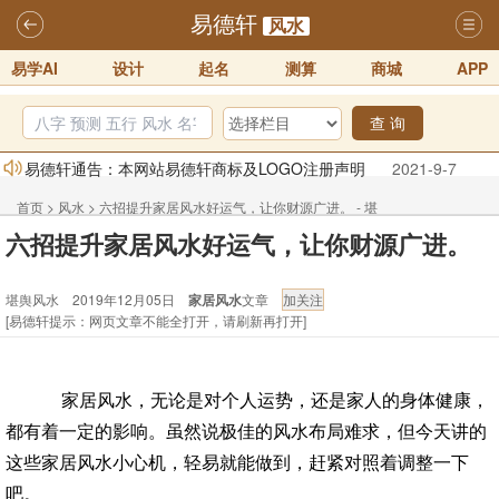
易德轩
风水
易学AI
设计
起名
测算
商城
APP
查 询
易德轩通告：本网站易德轩商标及LOGO注册声明
2021-9-7
易德轩易学ai，ai批八字紫微命理相学，ai智能体客服系统开通，欢迎
首页
>
风水
>
六招提升家居风水好运气，让你财源广进。 - 堪
体验！！
2025-07-01
六招提升家居风水好运气，让你财源广进。
舆风水
易德轩网重构及升能完成，欢迎大家来体验新程序及感觉！！
堪舆风水 2019年12月05日
家居风水
文章
2025-07-01
[易德轩提示：网页文章不能全打开，请刷新再打开]
2026年化太岁锦囊属马、鼠、牛、龙、兔、狗、鸡生肖化太岁开始预
订！！
2025-10-01
家居风水，无论是对个人运势，还是家人的身体健康，
2026丙午年铁笔居士精批年运说明
2025-10-12
都有着一定的影响。虽然说极佳的风水布局难求，但今天讲的
易德轩首席风水大师铁笔居士简介！！
2021-9-2
这些家居风水小心机，轻易就能做到，赶紧对照着调整一下
吧。