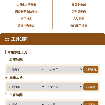
生男生女清宫表
眼跳测吉凶
周公解梦自助查询
万年历查询
八字排盘
六爻排盘
紫微斗数排盘
奇门遁甲排盘
工具矩阵
常用快捷工具
星座速配
立即速配
星座互动
互动解析
生肖速配
生肖配对