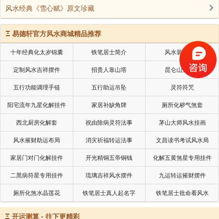
风水经典《雪心赋》原文珍藏
Ξ
易德轩官方风水商城精品推荐
十年经典化太岁锦囊
铁笔居士简介
风水装修设计
定制风水吉祥摆件
招贵人靠山塔
昆仑山五色土
五行功能调理手链
五行助运吊坠
灵符符咒
阳宅流年九星化解挂件
家居补缺角牌
厕所化秽气煞套
西北厨房化解套
祝由除病灵符法事
茅山大师风水挂画
风水摧财助运布局
消灾祈福转运法事
文昌读书考试风水局
家居门对门化解挂件
开光精铜五帝铜钱
化解五黄煞星专用挂件
二黑病符星专用挂件
琉璃吉祥风水摆件
九运转运摧财摆件
厕所化煞水晶莲花
铁笔居士真人起名字
铁笔居士批命看风水
Ξ
开运测算 - 往下更精彩