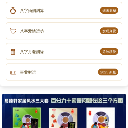
💍
八字婚姻测算
姻缘奥秘
💘
八字爱情运势
发现真爱
🧧
八字月老姻缘
勇敢求爱
📜
事业财运
2025 新版