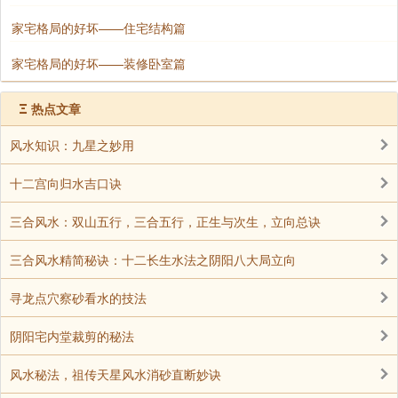
家宅格局的好坏——住宅结构篇
家宅格局的好坏——装修卧室篇
Ξ
热点文章
风水知识：九星之妙用
十二宫向归水吉口诀
三合风水：双山五行，三合五行，正生与次生，立向总诀
三合风水精简秘诀：十二长生水法之阴阳八大局立向
寻龙点穴察砂看水的技法
阴阳宅内堂裁剪的秘法
风水秘法，祖传天星风水消砂直断妙诀