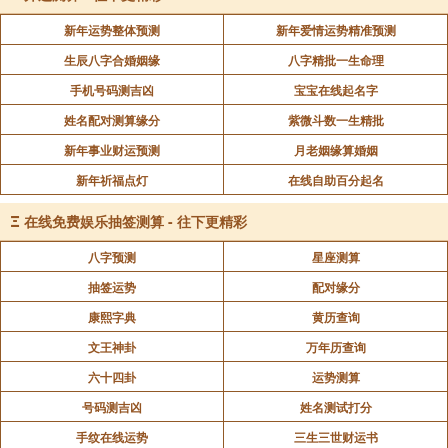
新年运势整体预测
新年爱情运势精准预测
生辰八字合婚姻缘
八字精批一生命理
手机号码测吉凶
宝宝在线起名字
姓名配对测算缘分
紫微斗数一生精批
新年事业财运预测
月老姻缘算婚姻
新年祈福点灯
在线自助百分起名
Ξ
在线免费娱乐抽签测算 - 往下更精彩
八字预测
星座测算
抽签运势
配对缘分
康熙字典
黄历查询
文王神卦
万年历查询
六十四卦
运势测算
号码测吉凶
姓名测试打分
手纹在线运势
三生三世财运书