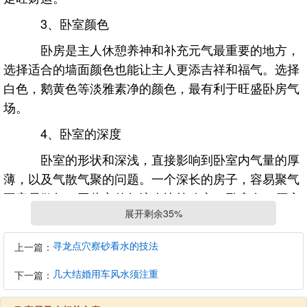
3、卧室颜色
卧房是主人休憩养神和补充元气最重要的地方，
选择适合的墙面颜色也能让主人更添吉祥和福气。选择
白色，鹅黄色等淡雅素净的颜色，最有利于旺盛卧房气
场。
4、卧室的深度
卧室的形状和深浅，直接影响到卧室内气量的厚
薄，以及气散气聚的问题。一个深长的房子，容易聚气
不容易散气，因此它的气流会比较稳定。卧房在15平方
展开剩余35%
米左右，不要超过20平方米为好。这样大小的卧室最有
利于主人的财运。
寻龙点穴察砂看水的技法
上一篇：
卧室摆放风水物件
几大结婚用车风水须注重
下一篇：
1、五帝钱