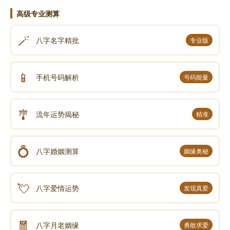
高级专业测算
🪄
八字名字精批
专业版
📱
手机号码解析
号码能量
🎐
流年运势揭秘
精准
💍
八字婚姻测算
姻缘奥秘
💘
八字爱情运势
发现真爱
🧧
八字月老姻缘
勇敢求爱