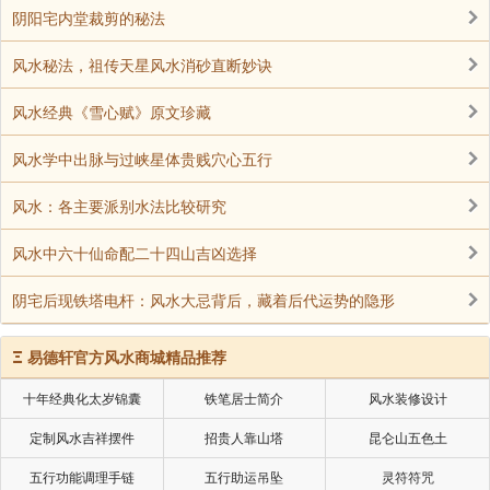
阴阳宅内堂裁剪的秘法
3、八卦葫芦
风水秘法，祖传天星风水消砂直断妙诀
形状如同葫芦，有着好进不好出的特点，可以用
它来除病去煞，还有防血光的作用，它还是镇宅之宝，
风水经典《雪心赋》原文珍藏
能够辟邪镇宅。它的主要寓意是改善风水、镇宅、化解
风水学中出脉与过峡星体贵贱穴心五行
冲射、挡煞避邪，具有挡煞化煞的作用，可以将煞气四
方挡散，达到把煞气瓦解之功效，可以考虑放在床边，
风水：各主要派别水法比较研究
把病气吸走。
风水中六十仙命配二十四山吉凶选择
阴宅后现铁塔电杆：风水大忌背后，藏着后代运势的隐形
声明：部分内容来于网络，如有侵权，请联系我们删除！以上内容，并
不代表易德轩观点。
Ξ
易德轩官方风水商城精品推荐
十年经典化太岁锦囊
铁笔居士简介
风水装修设计
定制风水吉祥摆件
招贵人靠山塔
昆仑山五色土
五行功能调理手链
五行助运吊坠
灵符符咒