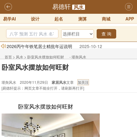
易德轩
风水
易学AI
设计
起名
测算
商城
APP
查 询
2026丙午年铁笔居士精批年运说明
2025-10-12
易德轩首席风水大师铁笔居士简介！！
2021-9-2
首页
>
风水
>
卧室风水摆放如何旺财 - 堪舆风水
易德轩通告：本网站易德轩商标及LOGO注册声明
2021-9-7
卧室风水摆放如何旺财
易德轩易学ai，ai批八字紫微命理相学，ai智能体客服系统开通，欢迎
堪舆风水 2020年11月29日
家居风水
文章
体验！！
2025-07-01
[易德轩提示：网页文章不能全打开，请刷新再打开]
易德轩网重构及升能完成，欢迎大家来体验新程序及感觉！！
2025-07-01
卧室风水摆放如何旺财
2026年化太岁锦囊属马、鼠、牛、龙、兔、狗、鸡生肖化太岁开始预
订！！
2025-10-01