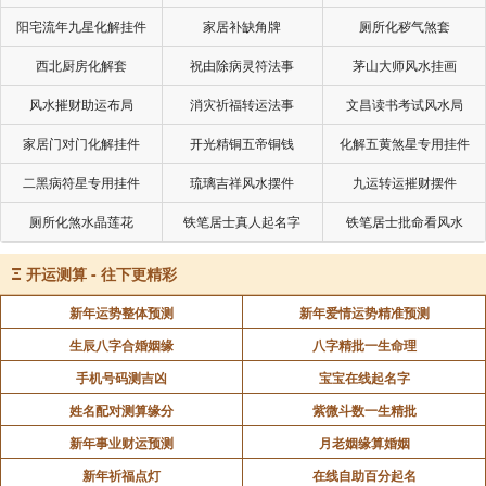
阳宅流年九星化解挂件
家居补缺角牌
厕所化秽气煞套
西北厨房化解套
祝由除病灵符法事
茅山大师风水挂画
风水摧财助运布局
消灾祈福转运法事
文昌读书考试风水局
家居门对门化解挂件
开光精铜五帝铜钱
化解五黄煞星专用挂件
二黑病符星专用挂件
琉璃吉祥风水摆件
九运转运摧财摆件
厕所化煞水晶莲花
铁笔居士真人起名字
铁笔居士批命看风水
Ξ
开运测算 - 往下更精彩
新年运势整体预测
新年爱情运势精准预测
生辰八字合婚姻缘
八字精批一生命理
手机号码测吉凶
宝宝在线起名字
姓名配对测算缘分
紫微斗数一生精批
新年事业财运预测
月老姻缘算婚姻
新年祈福点灯
在线自助百分起名