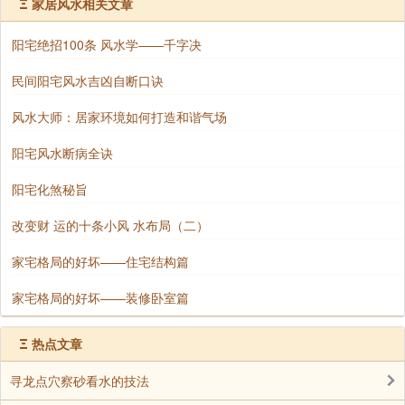
Ξ
家居风水相关文章
五帝钱在我们的生活中，大家应该有所了解，可
能家里老人会有收藏这些东西，它能给我们带来好运。
阳宅绝招100条 风水学——千字决
这里所说的五帝钱指的是清朝顺治、康熙、雍正、乾
民间阳宅风水吉凶自断口诀
隆、嘉庆五位皇帝在位时流通的钱币。
风水大师：居家环境如何打造和谐气场
￼
风水上据说，五帝钱具有挡煞、防小人、辟邪、
阳宅风水断病全诀
旺财的功效。在卧室中挂上一吊五帝钱能招财进宝，福
阳宅化煞秘旨
禄双全，给家中招来福气。
改变财 运的十条小风 水布局（二）
2、床头柜
家宅格局的好坏——住宅结构篇
在家装中，卧室床头柜是必不可少的，但是有些
用户卧室并没有床头柜，因为它不懂卧室风水情况，所
家宅格局的好坏——装修卧室篇
以要注意了。床头柜很多人都觉得可有可无，实则不
Ξ
热点文章
然，在风水上说，以床为家庭的财运中心，床头柜具有
巩固财运，增进夫妻感情的作用。但需要注意的是床头
寻龙点穴察砂看水的技法
柜一定要成对的摆放，并且款式要相同位置要对此。