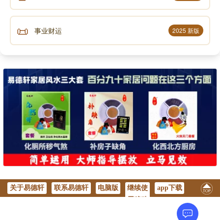
📜
事业财运
2025 新版
关于易德轩
联系易德轩
电脑版
继续使
app下载
用移动
版