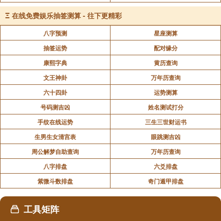
Ξ
在线免费娱乐抽签测算 - 往下更精彩
八字预测
星座测算
抽签运势
配对缘分
康熙字典
黄历查询
文王神卦
万年历查询
六十四卦
运势测算
号码测吉凶
姓名测试打分
手纹在线运势
三生三世财运书
生男生女清宫表
眼跳测吉凶
周公解梦自助查询
万年历查询
八字排盘
六爻排盘
紫微斗数排盘
奇门遁甲排盘
工具矩阵