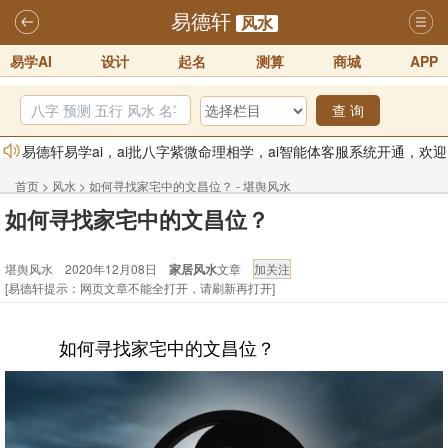
易德轩
风水
易学AI
设计
起名
测算
商城
APP
查 询
易德轩易学ai，ai批八字紫微命理相学，ai智能体客服系统开通，欢迎
体验！！
2025-07-01
首页
>
风水
>
如何寻找家宅中的文昌位？ - 堪舆风水
易德轩网重构及升能完成，欢迎大家来体验新程序及感觉！！
如何寻找家宅中的文昌位？
2025-07-01
堪舆风水 2020年12月08日
家居风水
文章
2026年化太岁锦囊属马、鼠、牛、龙、兔、狗、鸡生肖化太岁开始预
[易德轩提示：网页文章不能全打开，请刷新再打开]
订！！
2025-10-01
2026丙午年铁笔居士精批年运说明
2025-10-12
如何寻找家宅中的文昌位？
易德轩首席风水大师铁笔居士简介！！
2021-9-2
易德轩通告：本网站易德轩商标及LOGO注册声明
2021-9-7