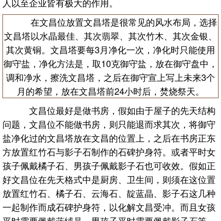
人以至企业皆有极大的作用。
在文昌位放置文昌塔是很常见的风水布局，选择
文昌塔以水晶最佳、其次翡翠、其次竹木、其次金银、
其次黄铜。文昌塔要每3月净化一次，净化时只能使用
御守盐，净化方法是，取10克御守盐，放在御守盘中，
调和净水，擦洗文昌塔，之后在御守宣上写上未来3个
月的希望，放在文昌塔前24小时后，焚烧祭天。
文昌位最好是做书房，假如由于屋子的先天结构
问题，文昌位不能做书房，则只能退而求其次，将御守
盐净化过的文昌塔放在文昌的位置上，之后在书房正东
方放置红竹石与影子石制作的石碑护身符。或者平时女
孩子佩戴橘子石、男孩子佩戴影子石也可收效。假如正
好文昌位在先天格式中是厨房、卫生间，则须在这位置
放置红竹石、橘子石、云海石、靛蓝晶、影子石这几种
一起制作而成石碑护身符，以化解文昌受冲。而且女孩
平时需要佩戴蓝绒晶、男孩子平时需要佩戴影子石等。