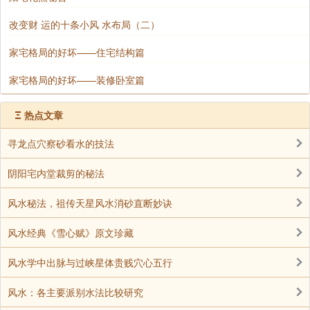
改变财 运的十条小风 水布局（二）
家宅格局的好坏——住宅结构篇
家宅格局的好坏——装修卧室篇
Ξ
热点文章
寻龙点穴察砂看水的技法
阴阳宅内堂裁剪的秘法
风水秘法，祖传天星风水消砂直断妙诀
风水经典《雪心赋》原文珍藏
风水学中出脉与过峡星体贵贱穴心五行
风水：各主要派别水法比较研究