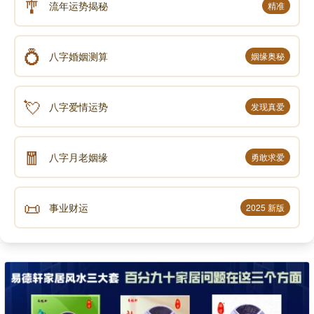
🎐
流年运势揭秘
精准
💍
八字婚姻测算
姻缘奥秘
💘
八字爱情运势
发现真爱
🧧
八字月老姻缘
勇敢求爱
📜
事业财运
2025 新版