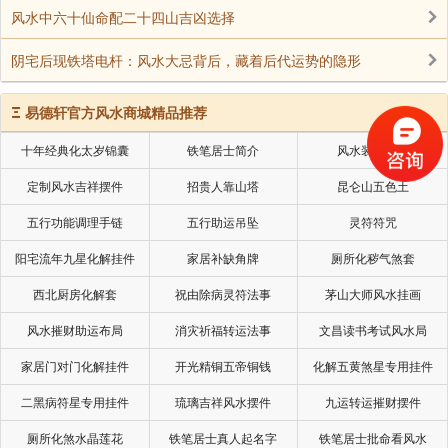
风水中六十仙命配二十四山吉凶选择
阴宅后现铁塔电杆：风水大忌背后，藏着后代运势的隐形
Ξ
易德轩官方风水商城精品推荐
十年经典化太岁锦囊
铁笔居士简介
风水装修设计
定制风水吉祥摆件
招贵人靠山塔
昆仑山五色土
五行功能调理手链
五行助运吊坠
灵符符咒
阳宅流年九星化解挂件
家居补缺角牌
厕所化秽气煞套
西北厨房化解套
祝由除病灵符法事
茅山大师风水挂画
风水摧财助运布局
消灾祈福转运法事
文昌读书考试风水局
家居门对门化解挂件
开光精铜五帝铜钱
化解五黄煞星专用挂件
二黑病符星专用挂件
琉璃吉祥风水摆件
九运转运摧财摆件
厕所化煞水晶莲花
铁笔居士真人起名字
铁笔居士批命看风水