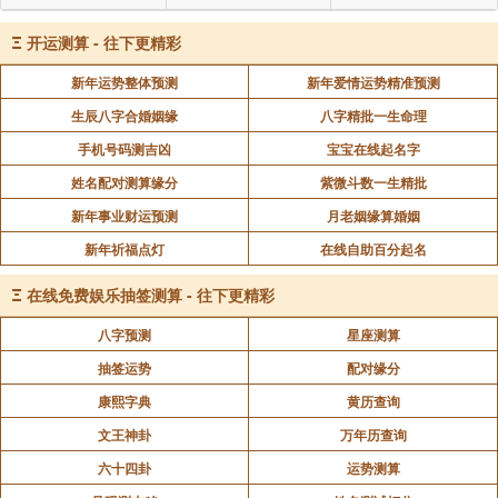
Ξ
开运测算 - 往下更精彩
新年运势整体预测
新年爱情运势精准预测
生辰八字合婚姻缘
八字精批一生命理
手机号码测吉凶
宝宝在线起名字
姓名配对测算缘分
紫微斗数一生精批
新年事业财运预测
月老姻缘算婚姻
新年祈福点灯
在线自助百分起名
Ξ
在线免费娱乐抽签测算 - 往下更精彩
八字预测
星座测算
抽签运势
配对缘分
康熙字典
黄历查询
文王神卦
万年历查询
六十四卦
运势测算