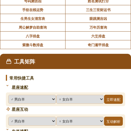
号码测吉凶
姓名测试打分
手纹在线运势
三生三世财运书
生男生女清宫表
眼跳测吉凶
周公解梦自助查询
万年历查询
八字排盘
六爻排盘
紫微斗数排盘
奇门遁甲排盘
工具矩阵
常用快捷工具
星座速配
立即速配
星座互动
互动解析