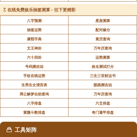
Ξ
在线免费娱乐抽签测算 - 往下更精彩
八字预测
星座测算
抽签运势
配对缘分
康熙字典
黄历查询
文王神卦
万年历查询
六十四卦
运势测算
号码测吉凶
姓名测试打分
手纹在线运势
三生三世财运书
生男生女清宫表
眼跳测吉凶
周公解梦自助查询
万年历查询
八字排盘
六爻排盘
紫微斗数排盘
奇门遁甲排盘
工具矩阵