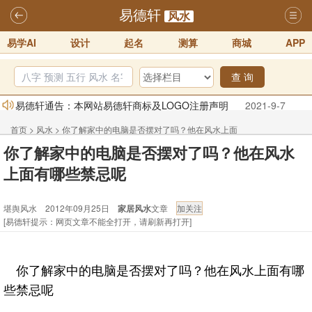
易德轩
风水
易学AI
设计
起名
测算
商城
APP
查 询
易德轩通告：本网站易德轩商标及LOGO注册声明
2021-9-7
易德轩易学ai，ai批八字紫微命理相学，ai智能体客服系统开通，欢迎
首页
>
风水
>
你了解家中的电脑是否摆对了吗？他在风水上面
体验！！
2025-07-01
你了解家中的电脑是否摆对了吗？他在风水
有哪些禁忌呢 - 堪舆风水
易德轩网重构及升能完成，欢迎大家来体验新程序及感觉！！
上面有哪些禁忌呢
2025-07-01
堪舆风水 2012年09月25日
家居风水
文章
2026年化太岁锦囊属马、鼠、牛、龙、兔、狗、鸡生肖化太岁开始预
[易德轩提示：网页文章不能全打开，请刷新再打开]
订！！
2025-10-01
2026丙午年铁笔居士精批年运说明
2025-10-12
你了解家中的电脑是否摆对了吗？他在风水上面有哪
易德轩首席风水大师铁笔居士简介！！
2021-9-2
些禁忌呢