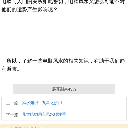
电脑与人们的关系如此密切，电脑风水又怎么可能不对
他们的运势产生影响呢？
所以，了解一些电脑风水的相关知识，有助于我们趋
利避害。
展开剩余49%
一、电脑最好放在桌子左边
风水知识：九星之妙用
上一篇：
桌子上物品的摆放以左高右低为佳。 相对于其他办
几大结婚用车风水须注重
下一篇：
公用品来说，电脑的高度更适合摆放在桌子左边，这样
还会对主人的运势有提升作用。