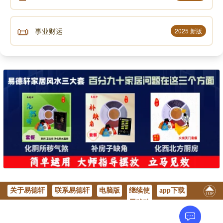
📜
事业财运
2025 新版
关于易德轩
联系易德轩
电脑版
继续使
app下载
用移动
版