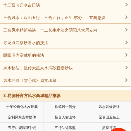
十二宫向归水吉口诀
造成克制作用。
三合风水：双山五行，三合五行，正生与次生，立向总诀
四、显示器的大小要适当
三合风水精简秘诀：十二长生水法之阴阳八大局立向
寻龙点穴察砂看水的技法
电脑显示器的大小要与所处空间的面积协调。房间
阴阳宅内堂裁剪的秘法
小显示器大的话，有突出个人，不太与周围环境融洽的
风水寓意；房间大显示器小的话，则可能容易被忽视。
风水秘法，祖传天星风水消砂直断妙诀
风水经典《雪心赋》原文珍藏
五、电脑开机画面的色彩、图案的设置应结合使用者
Ξ
易德轩官方风水商城精品推荐
的命理喜忌
十年经典化太岁锦囊
铁笔居士简介
风水装修设计
定制风水吉祥摆件
招贵人靠山塔
昆仑山五色土
电脑桌面上的色彩、画面，在一定程度上可对电脑使
用者起到助运或改运的作用。
五行功能调理手链
五行助运吊坠
灵符符咒