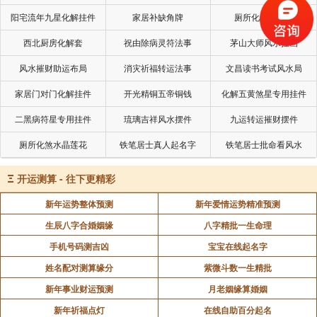
阳宅流年九星化解挂件
家居补缺角牌
厕所化秽气煞套
西北厨房化解套
祝由除病灵符法事
茅山大师风水挂画
比方说，如果使用者的命理喜水，可将桌面设置成五
行属水的蓝色或黑色。图案则以海洋江河、泉水、溪
风水摧财助运布局
消灾祈福转运法事
文昌读书考试风水局
水、瀑布等等。这样每次一打开电脑看到的就是自己命
家居门对门化解挂件
开光精铜五帝铜钱
化解五黄煞星专用挂件
理所喜的，对使用者就可起到助运的作用。易德轩为你
二黑病符星专用挂件
琉璃吉祥风水摆件
九运转运摧财摆件
进行解说。易德轩为你进行解说。
厕所化煞水晶莲花
铁笔居士真人起名字
铁笔居士批命看风水
Ξ
开运测算 - 往下更精彩
声明：部分内容来于网络，如有侵权，请联系我们删除！以上内容，并
不代表易德轩观点。
新年运势整体预测
新年爱情运势精准预测
生辰八字合婚姻缘
八字精批一生命理
手机号码测吉凶
宝宝在线起名字
姓名配对测算缘分
紫微斗数一生精批
新年事业财运预测
月老姻缘算婚姻
新年祈福点灯
在线自助百分起名