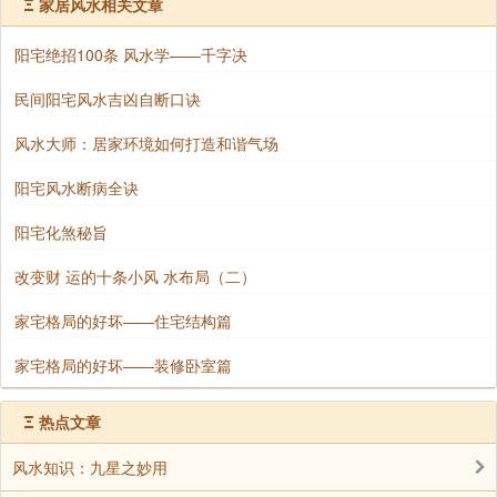
Ξ
家居风水相关文章
阳宅绝招100条 风水学——千字决
二、家中的电脑最好不要与床正对
民间阳宅风水吉凶自断口诀
风水大师：居家环境如何打造和谐气场
电脑与床正对的话，会影响人的精神和睡眠质量，对
阳宅风水断病全诀
人健康运势的影响最明显；而且电脑显示器也会形成“暗
镜”，在风水有招致第三者的寓意，从而影响到人的感情
阳宅化煞秘旨
运势。所以最好避开电脑对床的格局。
改变财 运的十条小风 水布局（二）
家宅格局的好坏——住宅结构篇
三、电脑应远离水池、鱼缸摆放
家宅格局的好坏——装修卧室篇
Ξ
热点文章
鱼缸、水池等水多的地方，一方面容易让湿气入侵电
脑，使得电脑受潮。而电脑五行属火，在风水上还容易
风水知识：九星之妙用
形成水火相克的情形，对主人的健康、财运等方面运势