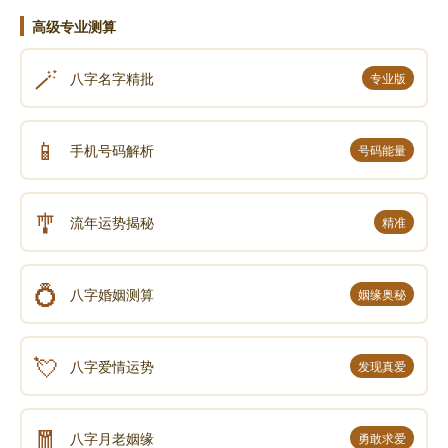
高级专业测算
🪄
八字名字精批
专业版
📱
手机号码解析
号码能量
🎐
流年运势揭秘
精准
💍
八字婚姻测算
姻缘奥秘
💘
八字爱情运势
发现真爱
🧧
八字月老姻缘
勇敢求爱