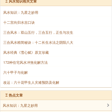
Ξ
风水知识相关文章
室。蒸气浴极火，要火的人可以蒸汽浴，忌火人不宜有
此行为。举例大女儿要火，其它成员忌火，家中要设蒸
风水知识：九星之妙用
汽炉的话，方法很简单，放在大女儿的方位，即东南方
十二宫向归水吉口诀
便可以。如长子要火，其它人不需要，将蒸汽炉放在东
方。洗手间对家居风水很重要。
三合风水：双山五行，三合五行，正生与次生
曾有一个案，一客人极度喜水，要水来救。我为他
三合风水精简秘诀：十二长生水法之阴阳八大
设计，将洗手间改为落地玻璃，使他在睡房内可以看见
洗手间。换言之，那是将洗手间的水引入睡房内运用，
风水经典《雪心赋》原文珍藏
只要将洗手间的墙换成落地玻璃，以磨砂玻璃遮着一部
172种住宅风水冲煞化解方法
分，便可以达致引水入屋之功效。
六十甲子与化解
要水的人除了洗手间要特别大，也要争取经常逗留
在洗手间内，包括洗澡的时间要特别长，在洗手间内看
改运：六十花甲生人灾难预防及化解
报纸，也是〔要水一族〕的专利。如文昌星为〔子〕
水，在洗手间内计划任何事情也特别有灵感，甚至在洗
Ξ
热点文章
手间内写作、读书也特别好。至于洗手间的颜色当然也
风水知识：九星之妙用
要配合。喜水人洗手间内的砖，最好以白、蓝，灰黑、