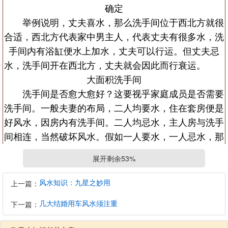
确定
举例说明，丈夫喜水，那么洗手间位于西北方就很
合适，西北方代表家中男主人，代表丈夫有很多水，洗
手间内有浴缸便水上加水，丈夫可以行运。但丈夫忌
水，洗手间开在西北方，丈夫就会因此而行衰运。
大面积洗手间
洗手间是否愈大愈好？这要视乎家庭成员是否需要
洗手间。一般夫妻的布局，二人均要水，住在套房便是
好风水，因房内有洗手间。二人均忌水，主人房与洗手
间相连，当然破坏风水。假如一人要水，一人忌水，那
又如何？要视乎九宫八卦的方位而定。若洗手间位于要
展开剩余53%
水一方之方位，洗手间愈大愈好。反之，若洗手间位于
忌水一方之方位，洗手间要尽量小一点。大家要客观地
风水知识：九星之妙用
上一篇：
运用风水原理。 至于子女的五行也很易处理，如儿子
几大结婚用车风水须注重
下一篇：
五行喜水，住在洗手间旁边的卧室最好，而且洗手间要
有浴缸。 一些较富裕的家庭，会在家中设置蒸汽浴