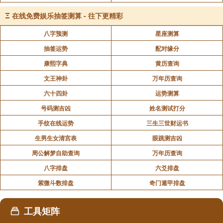
Ξ
在线免费娱乐抽签测算 - 往下更精彩
声明：部分内容来于网络，如有侵权，请联系我们删除！以上内容，并
不代表易德轩观点。
八字预测
星座测算
抽签运势
配对缘分
康熙字典
黄历查询
文王神卦
万年历查询
六十四卦
运势测算
号码测吉凶
姓名测试打分
手纹在线运势
三生三世财运书
生男生女清宫表
眼跳测吉凶
周公解梦自助查询
万年历查询
八字排盘
六爻排盘
紫微斗数排盘
奇门遁甲排盘
工具矩阵