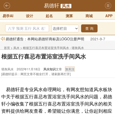
易德轩
风水
易学AI
设计
起名
测算
商城
APP
查 询
易德轩通告：本网站易德轩商标及LOGO注册声明
2021-9-7
易德轩易学ai，ai批八字紫微命理相学，ai智能体客服系统开通，欢迎
首页
>
风水
>
根据五行喜忌布置浴室洗手间风水 - 堪舆风水
体验！！
2025-07-01
根据五行喜忌布置浴室洗手间风水
易德轩网重构及升能完成，欢迎大家来体验新程序及感觉！！
2025-07-01
堪舆风水 2022年11月18日
风水知识
文章
2026年化太岁锦囊属马、鼠、牛、龙、兔、狗、鸡生肖化太岁开始预
[易德轩提示：网页文章不能全打开，请刷新再打开]
订！！
2025-10-01
2026丙午年铁笔居士精批年运说明
2025-10-12
易德轩是专业风水命理网站，有网友想知道风水板块
易德轩首席风水大师铁笔居士简介！！
2021-9-2
中关于根据五行喜忌布置浴室洗手间风水的问题，易德
轩小编收集了根据五行喜忌布置浴室洗手间风水的相关
资料提供给网友查看，希望能让你满意，让你起到相应