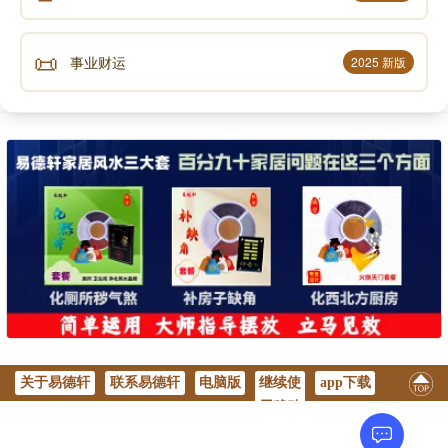
📜
事业财运
2025 新版
关于易德轩
联系易德轩
电脑版
继续使
app下载
用移动
版