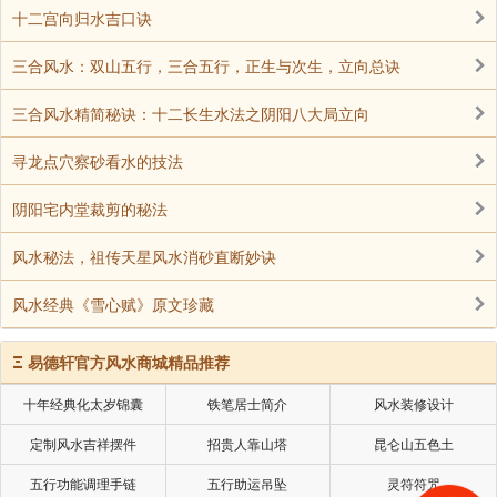
金、银等颜色为主。
十二宫向归水吉口诀
如果你忌水，即八字水多的话，有一奇怪现象会产
三合风水：双山五行，三合五行，正生与次生，立向总诀
生，你的洗手间一定经常漏水！无论搬到那一处，也面
临同一种烦恼，便是洗手间经常漏水，经常出问题，甚
三合风水精简秘诀：十二长生水法之阴阳八大局立向
至出现水浸。凡忌水的人，家中的洗手间一定无论怎样
寻龙点穴察砂看水的技法
维修，都是依然漏水。要解决这问题，方法其实很简
单，只要在洗手间用泥种四枝富贵竹，洗手瓷砖采用绯
阴阳宅内堂裁剪的秘法
红或绿等颜色，洗手间便不会漏水。 很多人问，洗
风水秘法，祖传天星风水消砂直断妙诀
手间的抽气扇是否需要长期开动？抽气扇的作用，乃抽
走洗手间的水分。如本身忌水，即五行要火，洗手间的
风水经典《雪心赋》原文珍藏
抽气扇要经常开动，抽走水分。如欠水，原则上抽气扇
不能常开。 当极度喜水（缺水）时，洗手间内的大浴
Ξ
易德轩官方风水商城精品推荐
缸要经常储满水，来加强水运。如极度忌水（水多），
十年经典化太岁锦囊
铁笔居士简介
风水装修设计
可换上属红色系的瓷砖，也可经常开着热水炉，让火不
定制风水吉祥摆件
招贵人靠山塔
昆仑山五色土
停的燃烧来增旺火性。忌水的人，沐浴时喜欢用很热的
水，但喜水人，却不能忍受过热的水。 谈到洗手间，
五行功能调理手链
五行助运吊坠
灵符符咒