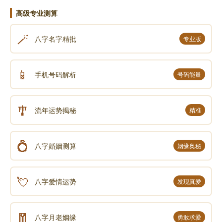
高级专业测算
🪄
八字名字精批
专业版
📱
手机号码解析
号码能量
🎐
流年运势揭秘
精准
💍
八字婚姻测算
姻缘奥秘
💘
八字爱情运势
发现真爱
🧧
八字月老姻缘
勇敢求爱