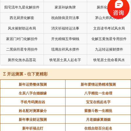
原来沐浴也是行运方法之一。喜水的人，浸浴当然比花
阳宅流年九星化解挂件
家居补缺角牌
厕所化秽气煞套
洒浴好，浸浴时选用不同的浴盐，可采纳不同的运。有
西北厨房化解套
祝由除病灵符法事
茅山大师风水挂画
一种浴盐令水全部变成蓝色，饿水的人浸在蓝色的水
中，当然极水；要金的人可用牛奶属金；要木的选择更
风水摧财助运布局
消灾祈福转运法事
文昌读书考试风水局
多，可用熏衣草，柠檬草等；要火的话，可以用梨、
家居门对门化解挂件
开光精铜五帝铜钱
化解五黄煞星专用挂件
橙、玫瑰花等红色浴盬，浸在浴缸内，水全部变成火一
二黑病符星专用挂件
琉璃吉祥风水摆件
九运转运摧财摆件
般血红色。
厕所化煞水晶莲花
铁笔居士真人起名字
铁笔居士批命看风水
易德轩网是专业周易文化网站，我们所提供风水板块
中关于根据五行喜忌布置浴室洗手间风水的问题，只是
Ξ
开运测算 - 往下更精彩
为了方便大家查阅到相关内容。我们也尽可能提供更加
新年运势整体预测
新年爱情运势精准预测
全面资料，在你的生活中能起到一定帮助，你对于本文
生辰八字合婚姻缘
八字精批一生命理
所讲内容根据五行喜忌布置浴室洗手间风水的相关内容
手机号码测吉凶
宝宝在线起名字
比较满意，请你关注易德轩网或是下载安装易德轩网
姓名配对测算缘分
紫微斗数一生精批
APP，我们随时提供你所需要的资料。你也可以随时查
新年事业财运预测
月老姻缘算婚姻
看易德轩每天更新资料。
新年祈福点灯
在线自助百分起名