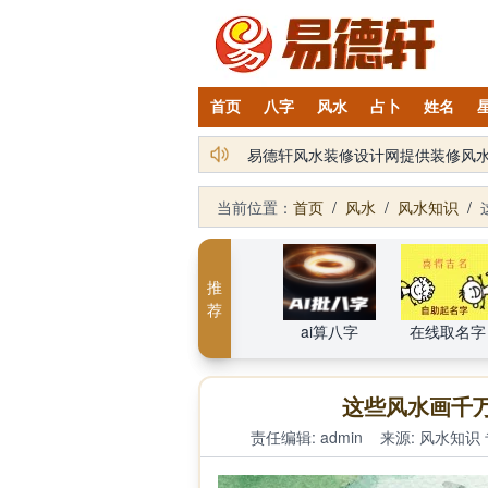
首页
八字
风水
占卜
姓名
易德轩风水装修设计网提供装修风
易德轩通告：本网站易德轩商标及L
当前位置：
首页
/
风水
/
风水知识
/
推
荐
ai算八字
在线取名字
这些风水画千
责任编辑: admin
来源:
风水知识