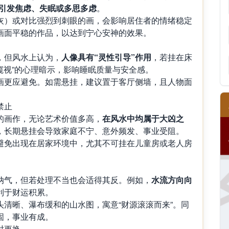
引发焦虑、失眠或多思多虑
。
灰）或对比强烈到刺眼的画，会影响居住者的情绪稳定
画面平稳的作品，以达到宁心安神的效果。
，但风水上认为，
人像具有“灵性引导”作用
，若挂在床
被窥视”的心理暗示，影响睡眠质量与安全感。
画更应避免。如需悬挂，建议置于客厅侧墙，且人物面
禁止
的画作，无论艺术价值多高，
在风水中均属于大凶之
，长期悬挂会导致家庭不宁、意外频发、事业受阻。
避免出现在居家环境中，尤其不可挂在儿童房或老人房
纳气，但若处理不当也会适得其反。例如，
水流方向向
利于财运积累。
清晰、瀑布缓和的山水图，寓意“财源滚滚而来”。同
固，事业有成。
时更换