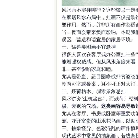
风水画不能挂哪些？这些禁忌一定
在家居风水布局中，挂画不仅是装
要作用。然而，并非所有画作都适
当，反而会带来负面影响。本期我
误区，营造和谐宜居的家居环境。
一、猛兽类图画不宜悬挂
很多人喜欢在客厅或办公室挂一些
能增强权威感。但从风水角度来看
非，甚至影响家庭和睦。
尤其是带血、怒目圆睁或扑食姿态
朝向卧室或餐桌，且不可正对大门，
二、残荷枯木、凋零景象忌挂
风水讲究“生机盎然”，而残荷、枯
极、衰退的气场。
这类画容易导致
尤其在客厅、书房或卧室等重要功
茏、花开富贵的山水花鸟画，以助
三、抽象怪异、色彩混乱的画作慎
现代艺术中常见的抽象画，若线条