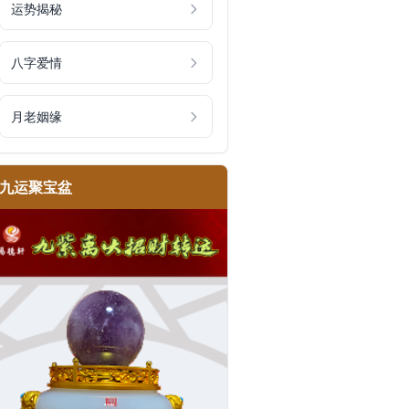
运势揭秘
八字爱情
月老姻缘
九运聚宝盆