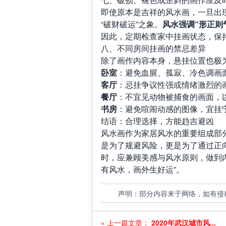
即使原本是吉祥的风水画，一旦出
“破财破运”之象。
风水强调“形正则
因此，定期检查家中挂画状态，保
八、不同房间挂画的禁忌差异
除了画作内容本身，悬挂位置也极
卧室
：避免血腥、孤寂、冷色调画
客厅
：忌挂争议性强或情绪激烈的
餐厅
：不宜见动物被捕食的画面，
书房
：避免喧闹动感的图像，宜挂
结语：合理选择，方能趋吉避凶
风水画作为家居风水的重要组成部
是为了规避风险，更是为了通过正
时，应兼顾美感与风水原则，做到
有风水，画外生好运”。
声明：部分内容来于网络，如有侵
« 上一篇文章：
2020年武汉城市风...