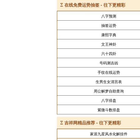
Ξ
在线免费运势抽签 - 往下更精彩
八字预测
抽签运势
康熙字典
文王神卦
六十四卦
号码测吉凶
手纹在线运势
生男生女清宫表
周公解梦自助查询
八字排盘
紫微斗数排盘
Ξ
吉祥网精品推荐 - 往下更精彩
家居九星风水化解挂件