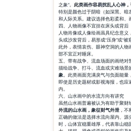
之象”。
此类画作容易扰乱人心神，
特别是颜色过于阴暗（如深黑、暗
和人际关系。建议选择色彩柔和、
四、人物画像不宜挂在床头或背后
人物肖像或人像绘画虽具纪念意义
头或沙发背后，易形成“压身”或“
此外，表情哀伤、眼神空洞的人物
部不宜正对睡床。
五、带有战争、流血场面的画绝对
描绘战争、打斗、流血或灾难场景
象
。此类画面充满戾气与负面能量
即使是历史题材或影视海报，也应
内。
六、山水画中的水流方向有讲究
虽然山水画普遍被认为有助于聚财
外流的山水画，象征财气外泄
，不
正确的做法是选择水流向屋内、源头
时，山体宜稳重雄厚，代表靠山稳
七、破损、褪色或歪斜的画作应及