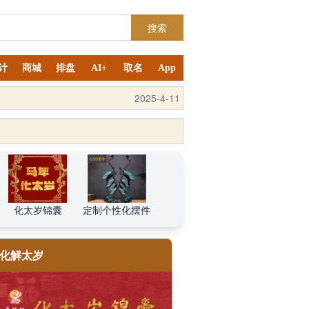
搜索
计
商城
排盘
AI+
取名
App
2025-4-11
2025-7-6
化太岁锦囊
定制个性化摆件
化解太岁