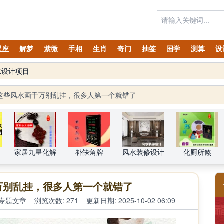
星座
解梦
紫微
手相
生肖
奇门
抽签
国学
测算
设
水设计项目
OGO注册声明
这些风水画千万别乱挂，很多人第一个就错了
家居九星化解
补缺角牌
风水装修设计
化厕所煞
万别乱挂，很多人第一个就错了
专题文章
浏览次数: 271
更新日期: 2025-10-02 06:09