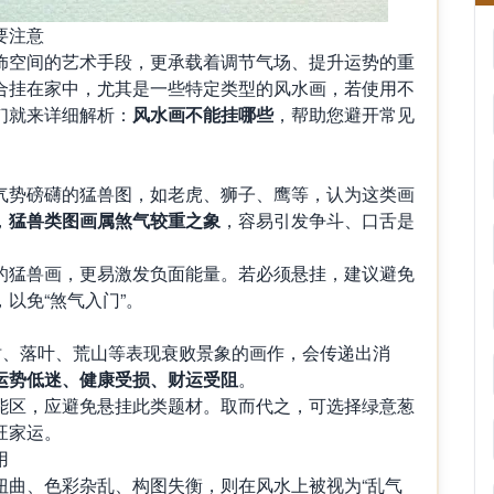
要注意
饰空间的艺术手段，更承载着调节气场、提升运势的重
合挂在家中，尤其是一些特定类型的风水画，若使用不
们就来详细解析：
风水画不能挂哪些
，帮助您避开常见
气势磅礴的猛兽图，如老虎、狮子、鹰等，认为这类画
，
猛兽类图画属煞气较重之象
，容易引发争斗、口舌是
的猛兽画，更易激发负面能量。若必须悬挂，建议避免
以免“煞气入门”。
树、落叶、荒山等表现衰败景象的画作，会传递出消
运势低迷、健康受损、财运受阻
。
能区，应避免悬挂此类题材。取而代之，可选择绿意葱
旺家运。
用
扭曲、色彩杂乱、构图失衡，则在风水上被视为“乱气