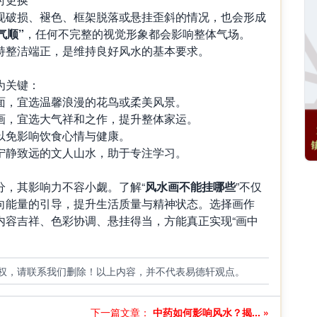
现破损、褪色、框架脱落或悬挂歪斜的情况，也会形成
气顺”
，任何不完整的视觉形象都会影响整体气场。
持整洁端正，是维持良好风水的基本要求。
为关键：
面，宜选温馨浪漫的花鸟或柔美风景。
画，宜选大气祥和之作，提升整体家运。
以免影响饮食心情与健康。
宁静致远的文人山水，助于专注学习。
分，其影响力不容小觑。了解“
风水画不能挂哪些
”不仅
向能量的引导，提升生活质量与精神状态。选择画作
内容吉祥、色彩协调、悬挂得当，方能真正实现“画中
权，请联系我们删除！以上内容，并不代表易德轩观点。
下一篇文章：
中药如何影响风水？揭... »