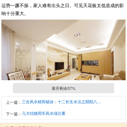
运势一蹶不振，家人难有出头之日。可见天花板太低造成的影
响十分重大。
展开剩余57%
三合风水精简秘诀：十二长生水法之阴阳八大局立向
上一篇：
风水禁忌大全
几大结婚用车风水须注重
下一篇：
扔旧鞋禁忌