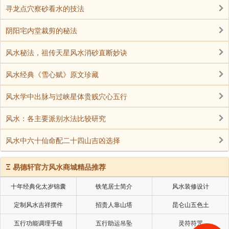
寻龙点穴察砂看水的技法
鞋柜摆放风水禁忌二、鞋柜忌太高，五层高为佳
阴阳宅内堂裁剪的秘法
鞋柜通常是多层式设计，以风水角度来说，鞋柜以瓦层
高为佳，皆因这代表五行并存。鞋柜少于五层问题不大，多于
风水秘法，祖传天星风水消砂直断妙诀
此层数则属大忌，因为鞋属上，应该“脚踏实地”，将鞋放得太
风水经典《雪心赋》原文珍藏
高的话，便会影响穿着，走路时容易扭伤、跌倒。再者，鞋子
代表“根基”，根基打得稳，有助于事业发展理想。同样道理，
风水学中出脉与过峡星体贵贱穴心五行
每层鞋柜最好摆五对鞋，以达致五行平衡的效果。
风水：各主要派别水法比较研究
鞋柜摆放风水禁忌三、鞋柜上的鞋忌尖头鞋向外放
风水中六十仙命配二十四山吉凶选择
现时流行的尖头鞋，鞋头最好向柜内放，否则，每次打
开鞋柜取鞋的时候，鞋尖对着自己，形成火煞，久而久之，对
Ξ
易德轩官方风水商城精品推荐
健康有害无益。
十年经典化太岁锦囊
铁笔居士简介
风水装修设计
鞋柜摆放风水禁忌四、鞋柜摆放忌对大门
定制风水吉祥摆件
招贵人靠山塔
昆仑山五色土
鞋柜的位置不宜摆放在正对入门处，应该尽可能的把鞋
五行功能调理手链
五行助运吊坠
灵符符咒
柜布置在入门的某一侧，左边更为吉利。