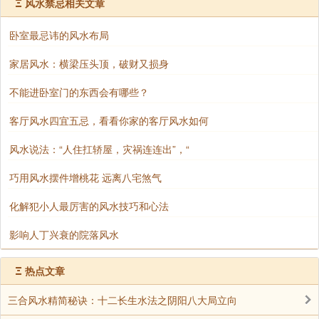
Ξ
风水禁忌相关文章
鞋柜的摆放有什么风水禁忌
卧室最忌讳的风水布局
居家风水：鞋柜宜藏不宜露，巧妙的带门鞋柜，显得典
家居风水：横梁压头顶，破财又损身
雅自然，颜色不宜太过耀眼，不宜让人一眼就看见看出他是鞋
柜。比如可以在鞋柜上放花草之类，艺术品，这样不仅美观还
不能进卧室门的东西会有哪些？
能够起到很好的催运作用。
客厅风水四宜五忌，看看你家的客厅风水如何
鞋柜的摆放在风水学中，也是有很多禁忌需要我们注意
风水说法：“人住扛轿屋，灾祸连连出”，“
的；那么，鞋柜的摆放有什么风水禁忌？
巧用风水摆件增桃花 远离八宅煞气
鞋柜摆放风水禁忌有哪些
鞋柜摆放风水禁忌一、鞋柜忌职位不分
化解犯小人最厉害的风水技巧和心法
鞋柜摆放风水，职位有别，鞋柜摆放的方向要注意。一
影响人丁兴衰的院落风水
家之主若从事文职工作，宜把鞋柜放置于家中的文职位，即东
Ξ
热点文章
南方;蓝领工人等靠劳力谋生的朋友，则宜放于武职位，西北面
最有利，有助于事业更上一层楼。以上的方位长年适用，勿须
三合风水精简秘诀：十二长生水法之阴阳八大局立向
每年转换。