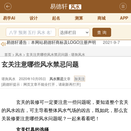
易德轩
风水
易学AI
设计
起名
测算
商城
APP
查 询
易德轩通告：本网站易德轩商标及LOGO注册声明
2021-9-7
易德轩易学ai，ai批八字紫微命理相学，ai智能体客服系统开通，欢迎
体验！！
2025-07-01
首页
>
风水
>
玄关注意哪些风水禁忌问题 - 堪舆风水
玄关注意哪些风水禁忌问题
易德轩网重构及升能完成，欢迎大家来体验新程序及感觉！！
2025-07-01
堪舆风水 2020年10月05日
风水禁忌
文章
2026年化太岁锦囊属马、鼠、牛、龙、兔、狗、鸡生肖化太岁开始预
[易德轩提示：网页文章不能全打开，请刷新再打开]
订！！
2025-10-01
2026丙午年铁笔居士精批年运说明
2025-10-12
玄关的装修可一定要注意一些问题呢，要知道整个玄关
易德轩首席风水大师铁笔居士简介！！
2021-9-2
的风水凶吉，可主导着整体风水气场的凶吉，既如此，那么玄
关装修要注意哪些风水问题呢？一起来看看吧！
玄关灯具的选择