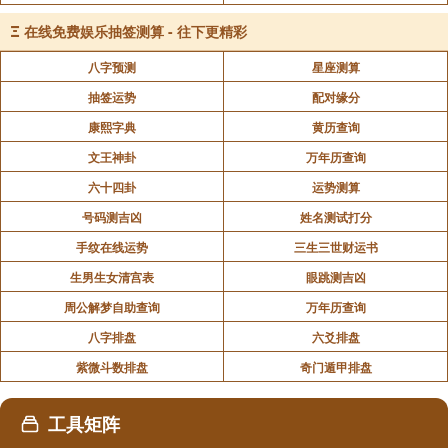
鞋柜摆放风水禁忌七、忌正对大门
Ξ
在线免费娱乐抽签测算 - 往下更精彩
鞋柜的位置不宜摆放在正对入门处，应该尽可能的把鞋
八字预测
星座测算
柜布置在入门的某一侧，左边更为吉利。
抽签运势
配对缘分
康熙字典
黄历查询
因为风水理论有“左青龙，右白虎”之说，左边青龙的位
置为吉位(站在屋内脸朝门来断方向)，适合放一些干净美丽的
文王神卦
万年历查询
东西。所以应该将鞋柜置于大门的右边，即白虎位。
六十四卦
运势测算
号码测吉凶
姓名测试打分
鞋带“脏气”，就会抵挡凶位的煞气，给我们带来好运。
手纹在线运势
三生三世财运书
玄关注意哪些风水禁忌问题
生男生女清宫表
眼跳测吉凶
周公解梦自助查询
万年历查询
八字排盘
六爻排盘
声明：部分内容来于网络，如有侵权，请联系我们删除！以上内容，并
不代表易德轩观点。
紫微斗数排盘
奇门遁甲排盘
工具矩阵