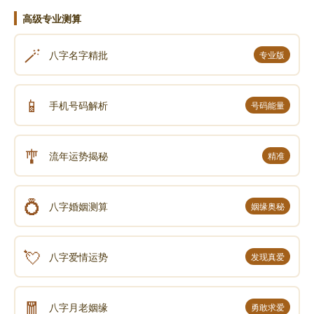
高级专业测算
🪄
八字名字精批
专业版
📱
手机号码解析
号码能量
🎐
流年运势揭秘
精准
💍
八字婚姻测算
姻缘奥秘
💘
八字爱情运势
发现真爱
🧧
八字月老姻缘
勇敢求爱