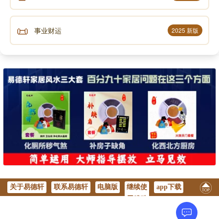
📜
事业财运
2025 新版
关于易德轩
联系易德轩
电脑版
继续使
app下载
用移动
版