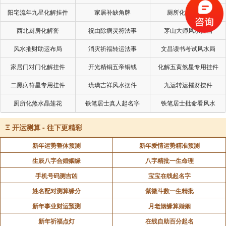
阳宅流年九星化解挂件
家居补缺角牌
厕所化秽气煞套
因为风水理论有“左青龙，右白虎”之说，左边青龙的位
置为吉位(站在屋内脸朝门来断方向)，适合放一些干净美丽的
西北厨房化解套
祝由除病灵符法事
茅山大师风水挂画
东西。所以应该将鞋柜置于大门的右边，即白虎位。鞋带“脏
风水摧财助运布局
消灾祈福转运法事
文昌读书考试风水局
气”，就会抵挡凶位的煞气，给我们带来好运。
家居门对门化解挂件
开光精铜五帝铜钱
化解五黄煞星专用挂件
鞋柜摆放风水禁忌五、鞋柜忌颜色过艳
二黑病符星专用挂件
琉璃吉祥风水摆件
九运转运摧财摆件
鞋柜宜藏不宜露，巧妙的带门鞋柜，显得典雅自然，颜
厕所化煞水晶莲花
铁笔居士真人起名字
铁笔居士批命看风水
色不宜太过绕眼，不宜让人一眼就看见看出他是鞋柜。比如可
以在鞋柜上放花草之类，艺术品，这样不仅美观还能够起到很
Ξ
开运测算 - 往下更精彩
好的催运作用。
新年运势整体预测
新年爱情运势精准预测
鞋柜摆放风水禁忌六、鞋柜摆放忌不着地
生辰八字合婚姻缘
八字精批一生命理
手机号码测吉凶
宝宝在线起名字
在摆放鞋柜的时候应该注意，鞋柜应该要着地，因为鞋
姓名配对测算缘分
紫微斗数一生精批
是人的根基，鞋子本来就是脚踏实地的。如果鞋柜悬于空中就
会有一种不踏实的感觉，容易导致主人走路的时候扭伤、跌倒
新年事业财运预测
月老姻缘算婚姻
之类的。
新年祈福点灯
在线自助百分起名