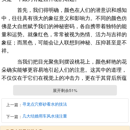
首先，我们得明确，颜色在人们的潜意识和感知
中，往往具有强大的象征意义和影响力。不同的颜色仿
佛是大自然赋予我们的神秘密码，各自携带着独特的能
量和运势。就像红色，常常被视为热情、活力与吉祥的
象征；而黑色，可能会让人联想到神秘、压抑甚至是不
祥。
当我们把目光聚焦到摆设桃花上，颜色鲜艳的花
朵确实能够更容易地引起人们的注意。这其中的道理，
不仅仅在于它们在视觉上的冲击力，更在于其背后所蕴
含的心理暗示。鲜艳的颜色，如粉色、红色，它们如同
展开剩余51%
春天里绽放的最娇艳的花朵，充满了生机与活力。这种
充满活力的色彩，能够瞬间点亮我们的心灵，让我们感
寻龙点穴察砂看水的技法
上一篇：
受到生命的蓬勃与美好。在摆设桃花时，选择这样鲜艳
几大结婚用车风水须注重
下一篇：
的颜色，仿佛是在向世界宣告，我们渴望美好的爱情，
渴望那份充满激情与活力的情感。