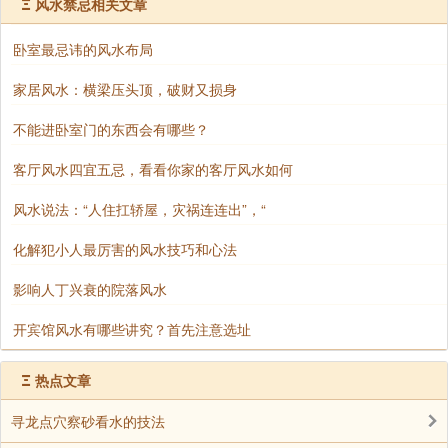
Ξ
风水禁忌相关文章
而从更深层次的角度来看，这种颜色的摆件之所
卧室最忌讳的风水布局
以在摆设風水旺桃花时非常有效，或许还与我们古老的
传统文化和哲学观念有关。在传统的風水学说中，色彩
家居风水：横梁压头顶，破财又损身
与五行相互关联，每种颜色都对应着不同的元素和能
不能进卧室门的东西会有哪些？
量。鲜艳的颜色，可能被认为与某些积极的元素相契
合，从而能够调整和改善周围的气场，吸引来美好的缘
客厅风水四宜五忌，看看你家的客厅风水如何
分和运势。
风水说法：“人住扛轿屋，灾祸连连出”，“
总之，在摆设桃花时，对于颜色的选择，绝不仅
化解犯小人最厉害的风水技巧和心法
仅是一种表面的装饰，而是一种蕴含着深厚文化内涵和
心理暗示的行为。它或许能够在潜移默化中，为我们的
影响人丁兴衰的院落风水
生活带来意想不到的惊喜和改变。但无论如何，我们在
开宾馆风水有哪些讲究？首先注意选址
对待这些观念时，既要保持一份敬畏和尊重，也要用理
性和科学的思维去审视和理解。
Ξ
热点文章
选择合适的風水摆设方式
寻龙点穴察砂看水的技法
在决定摆设方式的过程中，格局问题务必予以充