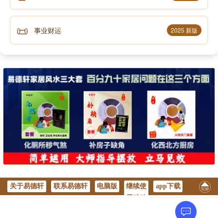
📜
事业财运
2025 新版
关于易德轩
联系易德轩
电脑版
继续使
app下载
用移动
版