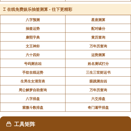
作用。所以，在布置桃花相关物件的过程中，每一个方
Ξ
在线免费娱乐抽签测算 - 往下更精彩
面的考量都应当被充分重视，如此才能够切实提升整个
生活环境的品质以及桃花运的呈现效果。
八字预测
星座测算
抽签运势
配对缘分
风水旺桃花的种种讲究，既充满了神秘色彩，又
康熙字典
黄历查询
蕴含着人们对美好生活的向往。无论您是否完全相信风
文王神卦
万年历查询
水的力量，其中对于环境、色彩和布局的思考，都能给
我们带来一些启发。愿您在追求爱情的旅途中，用心营
六十四卦
运势测算
造美好的氛围，或许那属于您的美好姻缘就在不远处等
号码测吉凶
姓名测试打分
待。
手纹在线运势
三生三世财运书
生男生女清宫表
眼跳测吉凶
周公解梦自助查询
万年历查询
声明：部分内容来于网络，如有侵权，请联系我们删除！以上内容，并
八字排盘
六爻排盘
不代表易德轩观点。
紫微斗数排盘
奇门遁甲排盘
工具矩阵