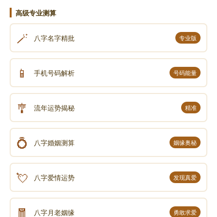
高级专业测算
🪄
八字名字精批
专业版
📱
手机号码解析
号码能量
🎐
流年运势揭秘
精准
💍
八字婚姻测算
姻缘奥秘
💘
八字爱情运势
发现真爱
🧧
八字月老姻缘
勇敢求爱