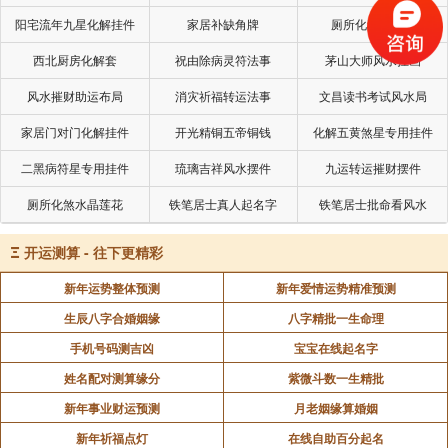
顺遂发展。所以，在进行相关的摆设和布局时，一定要
阳宅流年九星化解挂件
家居补缺角牌
厕所化秽气煞套
想方设法避开八宅煞。唯有如此，才能够为桃花运势的
西北厨房化解套
祝由除病灵符法事
茅山大师风水挂画
良好发挥营造出适宜的环境，使其得以充分展现，为人
风水摧财助运布局
消灾祈福转运法事
文昌读书考试风水局
们带来理想中的美好姻缘和情感机遇。要知道，一个不
受八宅煞干扰的空间，其能量流动会更加和谐、顺畅，
家居门对门化解挂件
开光精铜五帝铜钱
化解五黄煞星专用挂件
从而为桃花运的蓬勃发展提供有力的支持和保障。
二黑病符星专用挂件
琉璃吉祥风水摆件
九运转运摧财摆件
配以梦幻美丽的背景墙
厕所化煞水晶莲花
铁笔居士真人起名字
铁笔居士批命看风水
最后需要特别留意的一种情况是摆件的背景墙，
Ξ
开运测算 - 往下更精彩
究竟该怎样进行搭配呢？倘若想要迎来桃花运，不妨将
背景墙以“梦幻美丽”作为主题来塑造，例如运用一些明
新年运势整体预测
新年爱情运势精准预测
艳的色彩，让整个空间在视觉效果上更加活泼灵动。因
生辰八字合婚姻缘
八字精批一生命理
为美丽的背景墙能够带来愉悦的心境和良好的氛围，这
手机号码测吉凶
宝宝在线起名字
也给桃花运的达成提供了优良的氛围基石。在风水学理
姓名配对测算缘分
紫微斗数一生精批
论里，桃花运属于家居生活品质的一种展现形式，唯有
新年事业财运预测
月老姻缘算婚姻
构建起良好的风水格局，才能够更出色地发挥桃花运的
新年祈福点灯
在线自助百分起名