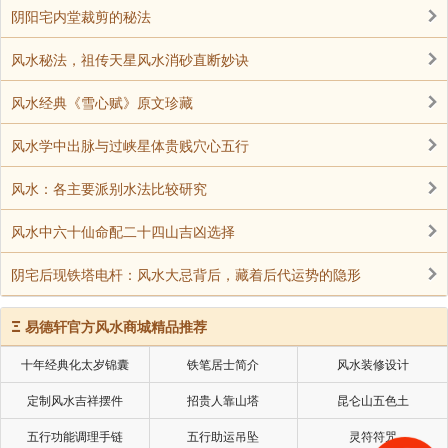
阴阳宅内堂裁剪的秘法
分的思量。特别是当我们着手选择能够促进桃花运势的
摆设方式时，更应当对自己家居的室内布局进行细致且
风水秘法，祖传天星风水消砂直断妙诀
周全的考虑。通过精心挑选适宜的位置以及合理的布置
风水经典《雪心赋》原文珍藏
方式，才能够更为有效地为家中引入桃花运势。在这一
环节当中，对于风水格局的深入探究是必不可少的。我
风水学中出脉与过峡星体贵贱穴心五行
们需要全方位、多角度地去审视风水的格局，唯有如
风水：各主要派别水法比较研究
此，方能切实保障桃花运得以正常且充分地发挥作用，
从而让家中充满温馨浪漫的气息，为个人的情感生活带
风水中六十仙命配二十四山吉凶选择
来积极的影响和美好的期待。
阴宅后现铁塔电杆：风水大忌背后，藏着后代运势的隐形
摆设旺桃花要避免八宅煞
在进行风水布局以催旺桃花运势的时候，务必要
Ξ
易德轩官方风水商城精品推荐
高度警惕八宅煞气所带来的危害。所谓八宅煞，指的是
十年经典化太岁锦囊
铁笔居士简介
风水装修设计
在家居环境当中，由于各种各样或显著或细微的原因，
定制风水吉祥摆件
招贵人靠山塔
昆仑山五色土
从而滋生出的不良能量场。这些不良能量的存在，会对
整体的风水格局产生负面的影响，进而干扰桃花运势的
五行功能调理手链
五行助运吊坠
灵符符咒