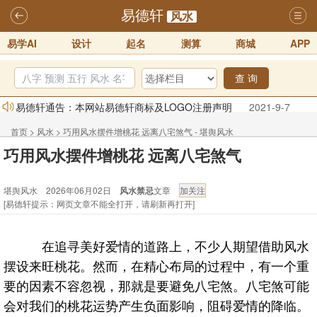
易德轩
风水
易学AI
设计
起名
测算
商城
APP
查 询
易德轩通告：本网站易德轩商标及LOGO注册声明
2021-9-7
易德轩易学ai，ai批八字紫微命理相学，ai智能体客服系统开通，欢迎
首页
>
风水
>
巧用风水摆件增桃花 远离八宅煞气 - 堪舆风水
体验！！
2025-07-01
巧用风水摆件增桃花 远离八宅煞气
易德轩网重构及升能完成，欢迎大家来体验新程序及感觉！！
堪舆风水 2026年06月02日
风水禁忌
文章
2025-07-01
[易德轩提示：网页文章不能全打开，请刷新再打开]
2026年化太岁锦囊属马、鼠、牛、龙、兔、狗、鸡生肖化太岁开始预
订！！
2025-10-01
在追寻美好爱情的道路上，不少人期望借助风水
2026丙午年铁笔居士精批年运说明
2025-10-12
摆设来旺桃花。然而，在精心布局的过程中，有一个重
易德轩首席风水大师铁笔居士简介！！
2021-9-2
要的因素不容忽视，那就是要避免八宅煞。八宅煞可能
会对我们的桃花运势产生负面影响，阻碍爱情的降临。