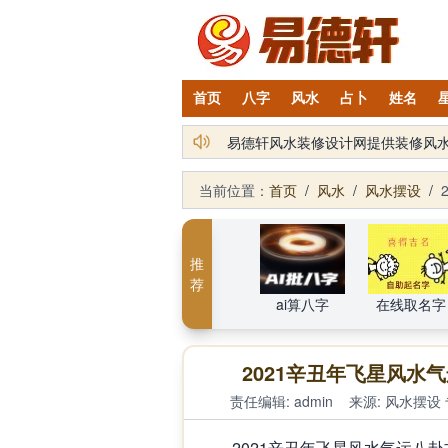
首页
八字
风水
占卜
姓名
易德轩风水装修设计网提供装修风
当前位置：
首页
/
风水
/
风水摆设
/
推
荐
ai算八字
在线取名字
2021辛丑年飞星风
责任编辑: admin
来源:
风水摆设
2021辛丑年飞星风水气运八