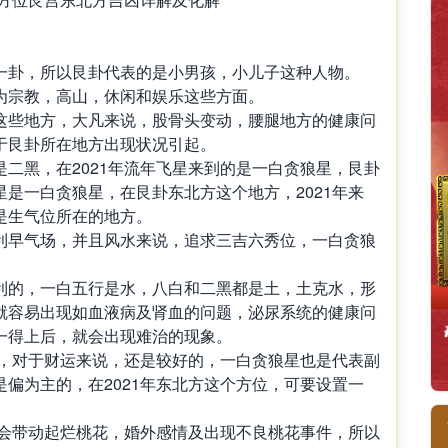
一卦，所以艮卦代表的是小男孩，小儿子这种人物。
为宗教，高山，休闲和娱乐这些方面。
这些地方，大凡来说，股骨头变动，腰腿地方的健康问
于艮卦所在地方出现状况引起。
是二黑，在
2021
年流年飞星来到的是一白贪狼星，艮卦
星是一白贪狼星，在艮卦东北方这个地方，
2021
年来
是生气位所在的地方。
利早气场，并且风水来说，追求三吉六秀位，一白贪狼
利的，一白五行是水，八白和二黑都是土，土克水，形
就容易出现如血液病及肾血的问题，泌尿系统的健康问
一得上后，就会出现难治的现象。
，对于财运来说，还是较好的，一白贪狼星也是代表副
是偏为主的，在
2021
年东北方这个方位，可要设置一
会带动起烂桃花，婚外感情及出现不良桃花事件，所以