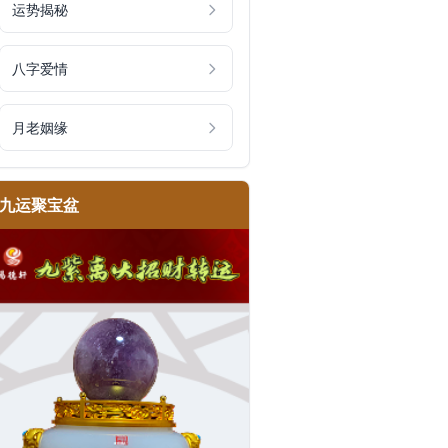
运势揭秘
八字爱情
月老姻缘
九运聚宝盆