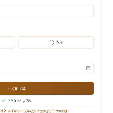
女士
✨ 立即测算
严格保密个人信息
感情
事业财运
流年运势
爱情缘分
大师精批