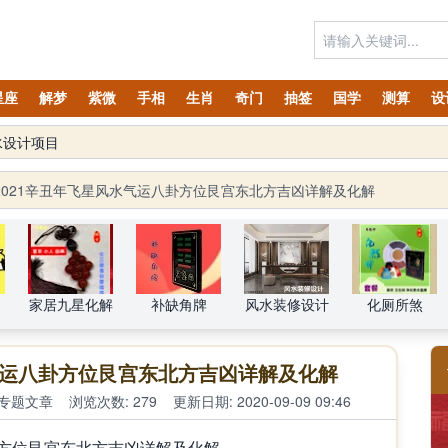
星座
解梦
紫微
手相
生肖
奇门
抽签
国学
测算
设
水设计项目
2021辛丑年飞星风水气运八卦方位艮宫东北方吉凶详解及化解
家居九星化解
补缺角牌
风水装修设计
化厕所煞
水气运八卦方位艮宫东北方吉凶详解及化解
专题文章
浏览次数: 279
更新日期: 2020-09-09 09:46
卦方位艮宫东北方吉凶详解及化解