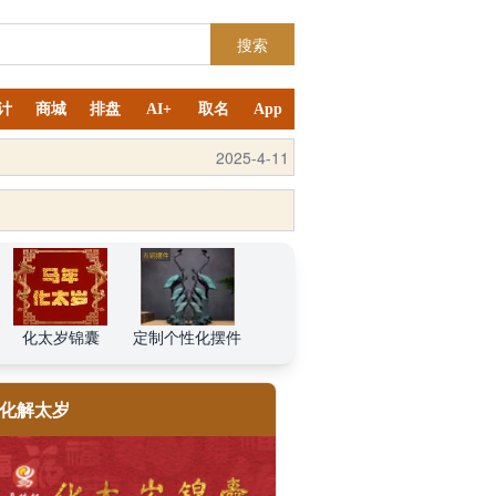
搜索
计
商城
排盘
AI+
取名
App
2025-4-11
化太岁锦囊
定制个性化摆件
化解太岁